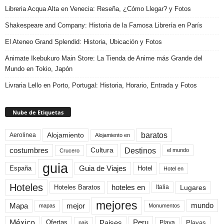
Libreria Acqua Alta en Venecia: Reseña, ¿Cómo Llegar? y Fotos
Shakespeare and Company: Historia de la Famosa Librería en París
El Ateneo Grand Splendid: Historia, Ubicación y Fotos
Animate Ikebukuro Main Store: La Tienda de Anime más Grande del
Mundo en Tokio, Japón
Livraria Lello en Porto, Portugal: Historia, Horario, Entrada y Fotos
Nube de Etiquetas
baratos
Alojamiento
Aerolinea
Alojamiento en
Destinos
Cultura
costumbres
el mundo
Crucero
guia
Guia de Viajes
España
Hotel
Hotel en
Hoteles
Hoteles Baratos
hoteles en
Lugares
Italia
mejores
Mapa
mejor
mundo
mapas
Monumentos
México
Paises
Peru
Playa
Playas
Ofertas
pais