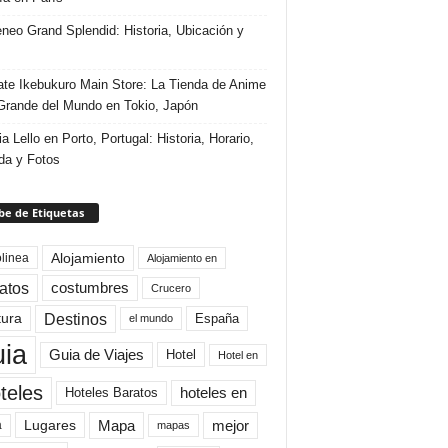
eneo Grand Splendid: Historia, Ubicación y
te Ikebukuro Main Store: La Tienda de Anime
rande del Mundo en Tokio, Japón
ia Lello en Porto, Portugal: Historia, Horario,
da y Fotos
e de Etiquetas
Alojamiento
linea
Alojamiento en
atos
costumbres
Crucero
Destinos
tura
España
el mundo
uia
Guia de Viajes
Hotel
Hotel en
teles
Hoteles Baratos
hoteles en
Mapa
mejor
Lugares
a
mapas