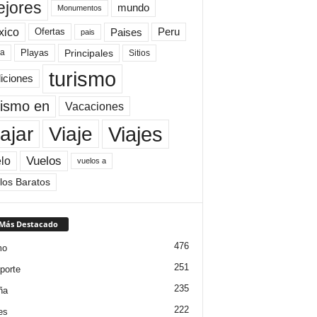
jores
mundo
Monumentos
xico
Paises
Peru
Ofertas
pais
Principales
ya
Playas
Sitios
turismo
diciones
rismo en
Vacaciones
Viajes
Viaje
ajar
Vuelos
lo
vuelos a
los Baratos
 Más Destacado
476
mo
251
porte
235
ña
222
es