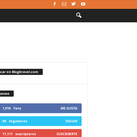
car en Blogitravel.com
uenos
1,916
Fans
ME GUSTA
89
Seguidores
SEGUIR
11,111
suscriptores
SUSCRIBIRTE