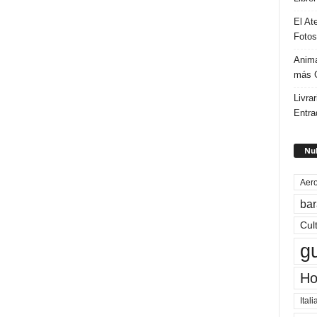
El At
Fotos
Anima
más G
Livrar
Entra
Nub
Aero
bar
Cul
g
Ho
Itali