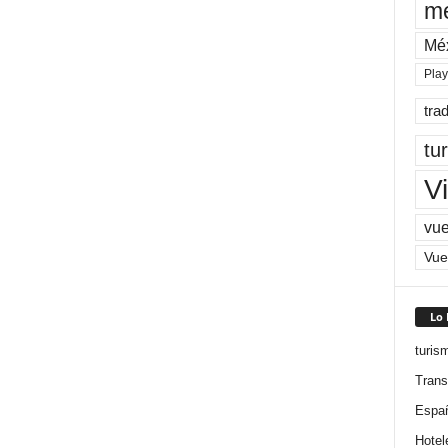
me
Mé
Pla
tra
tu
Vi
vue
Vue
Lo
turis
Trans
Espa
Hotel