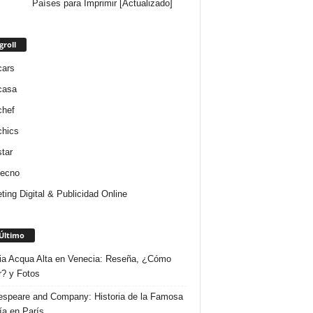
Países para Imprimir [Actualizado]
groll
cars
casa
chef
chics
star
tecno
ting Digital & Publicidad Online
Último
ria Acqua Alta en Venecia: Reseña, ¿Cómo
r? y Fotos
speare and Company: Historia de la Famosa
ría en París