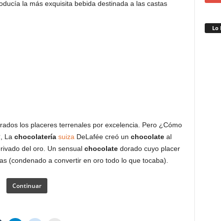
roducía la más exquisita bebida destinada a las castas
Lo 
rados los placeres terrenales por excelencia. Pero ¿Cómo
?, La
chocolatería
suiza
DeLafée creó un
chocolate
al
erivado del oro. Un sensual
chocolate
dorado cuyo placer
das (condenado a convertir en oro todo lo que tocaba).
Continuar