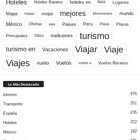
Hoteles
Hoteles Baratos
hoteles en
Lugares
Italia
mejores
Mapa
mejor
mundo
mapas
Monumentos
México
Paises
Peru
Playa
Playas
Ofertas
pais
turismo
Principales
tradiciones
Sitios
Viaje
Viajar
turismo en
Vacaciones
Viajes
Vuelos
vuelo
Vuelos Baratos
vuelos a
Lo Más Destacado
476
turismo
251
Transporte
235
España
222
Hoteles
192
México