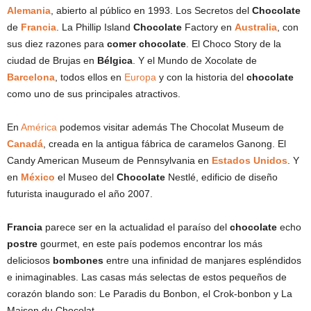
Alemania
, abierto al público en 1993. Los Secretos del
Chocolate
de
Francia
. La Phillip Island
Chocolate
Factory en
Australia
, con
sus diez razones para
comer chocolate
. El Choco Story de la
ciudad de Brujas en
Bélgica
. Y el Mundo de Xocolate de
Barcelona
, todos ellos en
Europa
y con la historia del
chocolate
como uno de sus principales atractivos.
En
América
podemos visitar además The Chocolat Museum de
Canadá
, creada en la antigua fábrica de caramelos Ganong. El
Candy American Museum de Pennsylvania en
Estados Unidos
. Y
en
México
el Museo del
Chocolate
Nestlé, edificio de diseño
futurista inaugurado el año 2007.
Francia
parece ser en la actualidad el paraíso del
chocolate
echo
postre
gourmet, en este país podemos encontrar los más
deliciosos
bombones
entre una infinidad de manjares espléndidos
e inimaginables. Las casas más selectas de estos pequeños de
corazón blando son: Le Paradis du Bonbon, el Crok-bonbon y La
Maison du Chocolat.