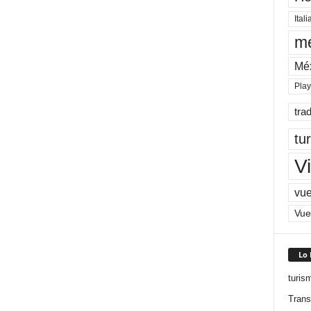
Itali
me
Mé
Pla
tra
tu
Vi
vue
Vue
Lo
turis
Trans