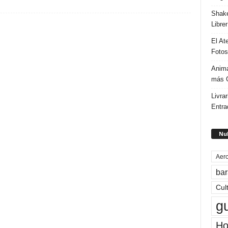
Shake
Libre
El At
Fotos
Anima
más G
Livrar
Entra
Nub
Aero
bar
Cul
g
Ho