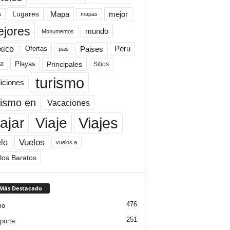
Mapa
mejor
Lugares
a
mapas
jores
mundo
Monumentos
xico
Paises
Peru
Ofertas
pais
Principales
ya
Playas
Sitios
turismo
diciones
rismo en
Vacaciones
Viajes
Viaje
ajar
Vuelos
lo
vuelos a
los Baratos
 Más Destacado
476
mo
251
porte