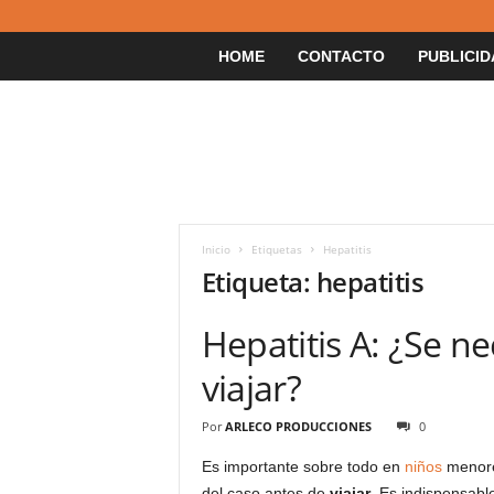
HOME
CONTACTO
PUBLICID
Inicio
Etiquetas
Hepatitis
Etiqueta: hepatitis
Hepatitis A: ¿Se n
viajar?
Por
ARLECO PRODUCCIONES
0
Es importante sobre todo en
niños
menore
del caso antes de
viajar
. Es indispensabl