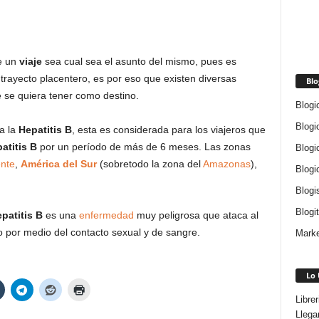
e un
viaje
sea cual sea el asunto del mismo, pues es
 trayecto placentero, es por eso que existen diversas
Blo
 se quiera tener como destino.
Blogi
Blogi
a la
Hepatitis B
, esta es considerada para los viajeros que
atitis B
por un período de más de 6 meses. Las zonas
Blogi
nte
,
América del Sur
(sobretodo la zona del
Amazonas
),
Blogi
Blogi
Blogi
patitis B
es una
enfermedad
muy peligrosa que ataca al
o por medio del contacto sexual y de sangre.
Marke
Lo 
Libre
Llega