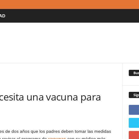
AD
Bus
ecesita una vacuna para
Síg
s de dos años que los padres deben tomar las medidas
e revisar el programa de
vacunas
con su médico más