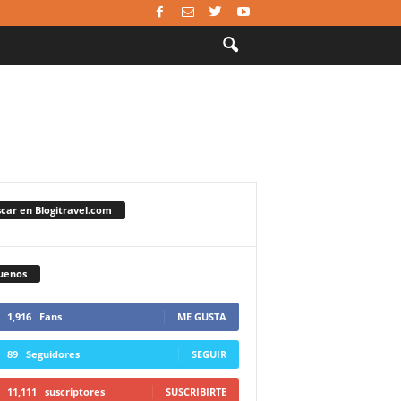
car en Blogitravel.com
uenos
1,916
Fans
ME GUSTA
89
Seguidores
SEGUIR
11,111
suscriptores
SUSCRIBIRTE