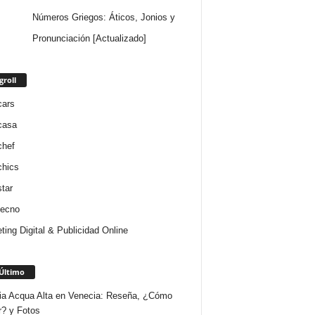
Números Griegos: Áticos, Jonios y
Pronunciación [Actualizado]
groll
cars
casa
chef
chics
star
tecno
ting Digital & Publicidad Online
Último
ria Acqua Alta en Venecia: Reseña, ¿Cómo
r? y Fotos