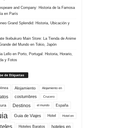
speare and Company: Historia de la Famosa
ría en París
eneo Grand Splendid: Historia, Ubicación y
te Ikebukuro Main Store: La Tienda de Anime
rande del Mundo en Tokio, Japón
ia Lello en Porto, Portugal: Historia, Horario,
da y Fotos
e de Etiquetas
Alojamiento
linea
Alojamiento en
atos
costumbres
Crucero
Destinos
tura
España
el mundo
uia
Guia de Viajes
Hotel
Hotel en
teles
Hoteles Baratos
hoteles en