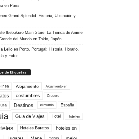
ría en París
eneo Grand Splendid: Historia, Ubicación y
te Ikebukuro Main Store: La Tienda de Anime
rande del Mundo en Tokio, Japón
ia Lello en Porto, Portugal: Historia, Horario,
da y Fotos
e de Etiquetas
Alojamiento
linea
Alojamiento en
atos
costumbres
Crucero
Destinos
tura
España
el mundo
uia
Guia de Viajes
Hotel
Hotel en
teles
Hoteles Baratos
hoteles en
Mapa
mejor
Lugares
a
mapas