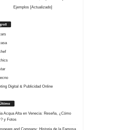
Ejemplos [Actualizado]
groll
cars
casa
chef
chics
star
tecno
ting Digital & Publicidad Online
Último
ria Acqua Alta en Venecia: Reseña, ¿Cómo
r? y Fotos
speare and Company: Historia de la Famosa