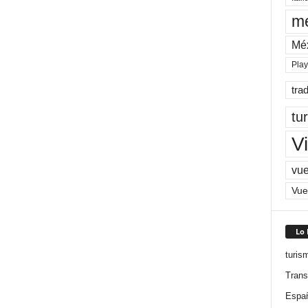
me
Mé
Pla
tra
tu
Vi
vue
Vue
Lo
turis
Trans
Espa