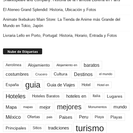
El Ateneo Grand Splendid: Historia, Ubicación y Fotos
Animate Ikebukuro Main Store: La Tienda de Anime más Grande del
Mundo en Tokio, Japón
Livraria Lello en Porto, Portugal: Historia, Horario, Entrada y Fotos
Nube de Etiquetas
baratos
Alojamiento
Aerolinea
Alojamiento en
Destinos
Cultura
costumbres
el mundo
Crucero
guia
Guia de Viajes
España
Hotel
Hotel en
Hoteles
Hoteles Baratos
hoteles en
Lugares
Italia
mejores
Mapa
mejor
mundo
mapas
Monumentos
México
Paises
Peru
Playa
Playas
Ofertas
pais
turismo
Principales
tradiciones
Sitios