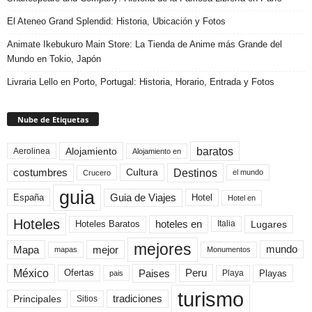
El Ateneo Grand Splendid: Historia, Ubicación y Fotos
Animate Ikebukuro Main Store: La Tienda de Anime más Grande del
Mundo en Tokio, Japón
Livraria Lello en Porto, Portugal: Historia, Horario, Entrada y Fotos
Nube de Etiquetas
baratos
Alojamiento
Aerolinea
Alojamiento en
Destinos
Cultura
costumbres
el mundo
Crucero
guia
Guia de Viajes
España
Hotel
Hotel en
Hoteles
Hoteles Baratos
hoteles en
Lugares
Italia
mejores
Mapa
mejor
mundo
mapas
Monumentos
México
Paises
Peru
Playa
Playas
Ofertas
pais
turismo
Principales
tradiciones
Sitios