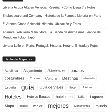
Libreria Acqua Alta en Venecia: Reseña, ¿Cómo Llegar? y Fotos
Shakespeare and Company: Historia de la Famosa Librería en París
El Ateneo Grand Splendid: Historia, Ubicación y Fotos
Animate Ikebukuro Main Store: La Tienda de Anime más Grande del
Mundo en Tokio, Japón
Livraria Lello en Porto, Portugal: Historia, Horario, Entrada y Fotos
Nube de Etiquetas
baratos
Alojamiento
Aerolinea
Alojamiento en
Destinos
Cultura
costumbres
el mundo
Crucero
guia
Guia de Viajes
España
Hotel
Hotel en
Hoteles
Hoteles Baratos
hoteles en
Lugares
Italia
mejores
Mapa
mejor
mundo
mapas
Monumentos