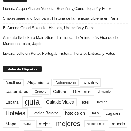
Libreria Acqua Alta en Venecia: Reseña, ¿Cómo Llegar? y Fotos
Shakespeare and Company: Historia de la Famosa Librería en París
El Ateneo Grand Splendid: Historia, Ubicación y Fotos
Animate Ikebukuro Main Store: La Tienda de Anime más Grande del
Mundo en Tokio, Japón
Livraria Lello en Porto, Portugal: Historia, Horario, Entrada y Fotos
Nube de Etiquetas
baratos
Alojamiento
Aerolinea
Alojamiento en
Destinos
Cultura
costumbres
el mundo
Crucero
guia
Guia de Viajes
España
Hotel
Hotel en
Hoteles
Hoteles Baratos
hoteles en
Lugares
Italia
mejores
Mapa
mejor
mundo
mapas
Monumentos