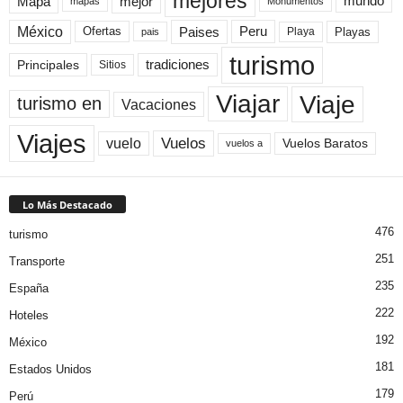
mejores
Mapa
mejor
mundo
mapas
Monumentos
México
Paises
Peru
Playa
Playas
Ofertas
pais
turismo
Principales
tradiciones
Sitios
Viaje
Viajar
turismo en
Vacaciones
Viajes
Vuelos
vuelo
Vuelos Baratos
vuelos a
Lo Más Destacado
476
turismo
251
Transporte
235
España
222
Hoteles
192
México
181
Estados Unidos
179
Perú