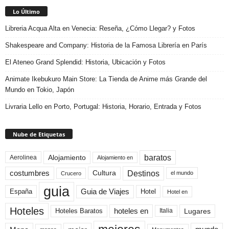
Lo Último
Libreria Acqua Alta en Venecia: Reseña, ¿Cómo Llegar? y Fotos
Shakespeare and Company: Historia de la Famosa Librería en París
El Ateneo Grand Splendid: Historia, Ubicación y Fotos
Animate Ikebukuro Main Store: La Tienda de Anime más Grande del
Mundo en Tokio, Japón
Livraria Lello en Porto, Portugal: Historia, Horario, Entrada y Fotos
Nube de Etiquetas
baratos
Alojamiento
Aerolinea
Alojamiento en
Destinos
Cultura
costumbres
el mundo
Crucero
guia
Guia de Viajes
España
Hotel
Hotel en
Hoteles
Hoteles Baratos
hoteles en
Lugares
Italia