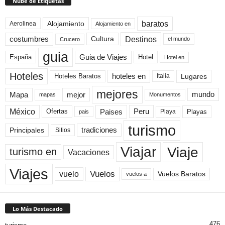
Nube de Etiquetas
baratos
Alojamiento
Aerolinea
Alojamiento en
Destinos
Cultura
costumbres
el mundo
Crucero
guia
Guia de Viajes
España
Hotel
Hotel en
Hoteles
Hoteles Baratos
hoteles en
Lugares
Italia
mejores
Mapa
mejor
mundo
mapas
Monumentos
México
Paises
Peru
Playa
Playas
Ofertas
pais
turismo
Principales
tradiciones
Sitios
Viaje
Viajar
turismo en
Vacaciones
Viajes
Vuelos
vuelo
Vuelos Baratos
vuelos a
Lo Más Destacado
476