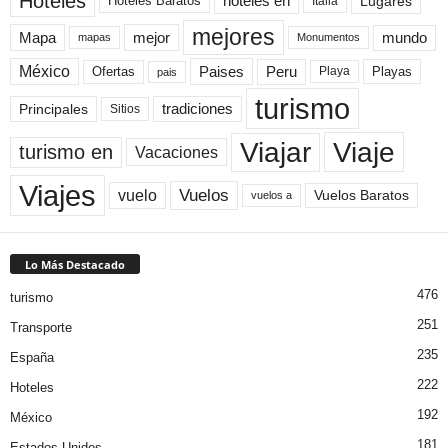
Hoteles
Hoteles Baratos
hoteles en
Lugares
Italia
mejores
Mapa
mejor
mundo
mapas
Monumentos
México
Paises
Peru
Playa
Playas
Ofertas
pais
turismo
Principales
tradiciones
Sitios
Viaje
Viajar
turismo en
Vacaciones
Viajes
Vuelos
vuelo
Vuelos Baratos
vuelos a
Lo Más Destacado
476
turismo
251
Transporte
235
España
222
Hoteles
192
México
181
Estados Unidos