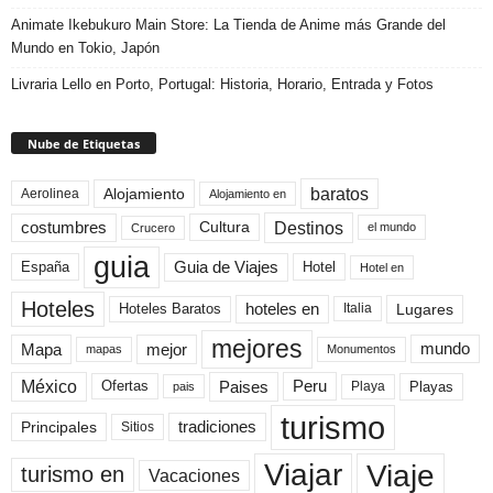
Animate Ikebukuro Main Store: La Tienda de Anime más Grande del
Mundo en Tokio, Japón
Livraria Lello en Porto, Portugal: Historia, Horario, Entrada y Fotos
Nube de Etiquetas
baratos
Alojamiento
Aerolinea
Alojamiento en
Destinos
Cultura
costumbres
el mundo
Crucero
guia
Guia de Viajes
España
Hotel
Hotel en
Hoteles
Hoteles Baratos
hoteles en
Lugares
Italia
mejores
Mapa
mejor
mundo
mapas
Monumentos
México
Paises
Peru
Playa
Playas
Ofertas
pais
turismo
Principales
tradiciones
Sitios
Viaje
Viajar
turismo en
Vacaciones