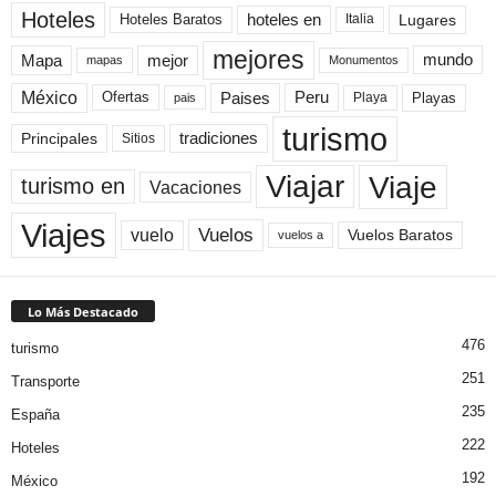
Hoteles
Hoteles Baratos
hoteles en
Lugares
Italia
mejores
Mapa
mejor
mundo
mapas
Monumentos
México
Paises
Peru
Playa
Playas
Ofertas
pais
turismo
Principales
tradiciones
Sitios
Viaje
Viajar
turismo en
Vacaciones
Viajes
Vuelos
vuelo
Vuelos Baratos
vuelos a
Lo Más Destacado
476
turismo
251
Transporte
235
España
222
Hoteles
192
México