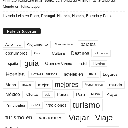
Animate Ikebukuro Main Store: La Tienda de Anime más Grande del
Mundo en Tokio, Japón
Livraria Lello en Porto, Portugal: Historia, Horario, Entrada y Fotos
Nube de Etiquetas
baratos
Alojamiento
Aerolinea
Alojamiento en
Destinos
Cultura
costumbres
el mundo
Crucero
guia
Guia de Viajes
España
Hotel
Hotel en
Hoteles
Hoteles Baratos
hoteles en
Lugares
Italia
mejores
Mapa
mejor
mundo
mapas
Monumentos
México
Paises
Peru
Playa
Playas
Ofertas
pais
turismo
Principales
tradiciones
Sitios
Viaje
Viajar
turismo en
Vacaciones