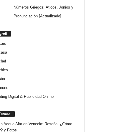
Números Griegos: Áticos, Jonios y
Pronunciación [Actualizado]
groll
cars
casa
chef
chics
star
tecno
ting Digital & Publicidad Online
Último
ria Acqua Alta en Venecia: Reseña, ¿Cómo
r? y Fotos