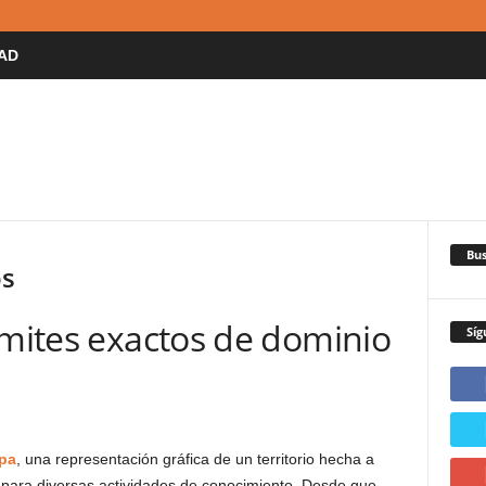
AD
Bus
os
imites exactos de dominio
Síg
pa
, una representación gráfica de un territorio hecha a
para diversas actividades de conocimiento. Desde que