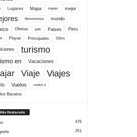
Mapa
mejor
Lugares
a
mapas
jores
mundo
Monumentos
xico
Paises
Peru
Ofertas
pais
Principales
ya
Playas
Sitios
turismo
diciones
rismo en
Vacaciones
Viajes
Viaje
ajar
Vuelos
lo
vuelos a
los Baratos
 Más Destacado
476
mo
251
porte