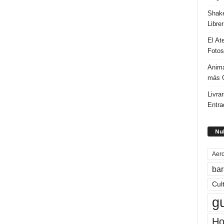
Shake
Libre
El At
Fotos
Anima
más G
Livrar
Entra
Nub
Aero
bar
Cul
g
Ho