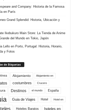
speare and Company: Historia de la Famosa
ría en París
eneo Grand Splendid: Historia, Ubicación y
te Ikebukuro Main Store: La Tienda de Anime
rande del Mundo en Tokio, Japón
ia Lello en Porto, Portugal: Historia, Horario,
da y Fotos
e de Etiquetas
Alojamiento
linea
Alojamiento en
atos
costumbres
Crucero
Destinos
tura
España
el mundo
uia
Guia de Viajes
Hotel
Hotel en
teles
Hoteles Baratos
hoteles en