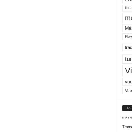
Itali
me
Mé
Pla
tra
tu
Vi
vue
Vue
Lo
turis
Trans