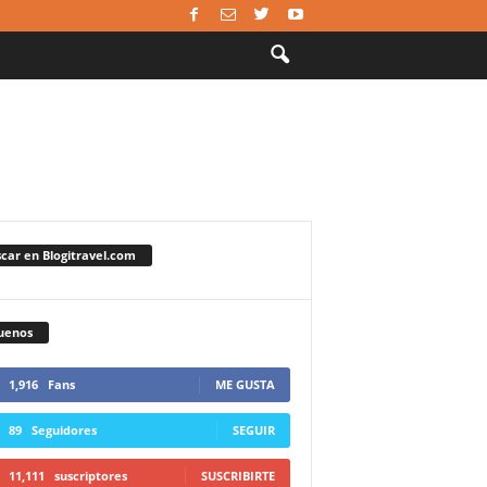
car en Blogitravel.com
uenos
1,916
Fans
ME GUSTA
89
Seguidores
SEGUIR
11,111
suscriptores
SUSCRIBIRTE