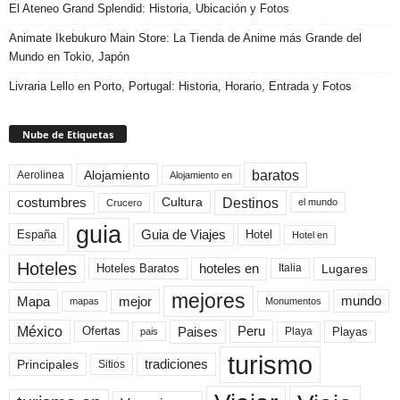
El Ateneo Grand Splendid: Historia, Ubicación y Fotos
Animate Ikebukuro Main Store: La Tienda de Anime más Grande del
Mundo en Tokio, Japón
Livraria Lello en Porto, Portugal: Historia, Horario, Entrada y Fotos
Nube de Etiquetas
baratos
Alojamiento
Aerolinea
Alojamiento en
Destinos
Cultura
costumbres
el mundo
Crucero
guia
Guia de Viajes
España
Hotel
Hotel en
Hoteles
Hoteles Baratos
hoteles en
Lugares
Italia
mejores
Mapa
mejor
mundo
mapas
Monumentos
México
Paises
Peru
Playa
Playas
Ofertas
pais
turismo
Principales
tradiciones
Sitios