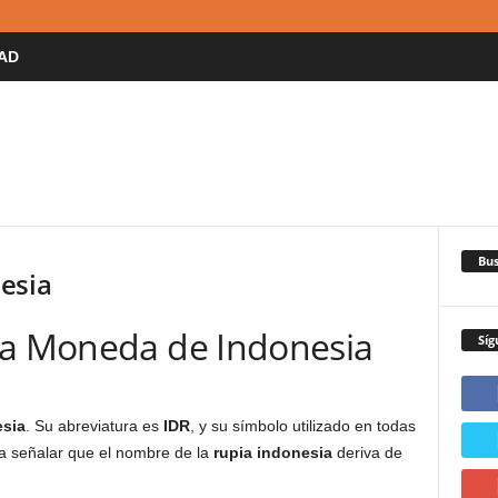
AD
Bus
esia
La Moneda de Indonesia
Síg
esia
. Su abreviatura es
IDR
, y su símbolo utilizado en todas
na señalar que el nombre de la
rupia indonesia
deriva de