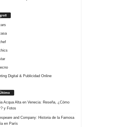
groll
cars
casa
chef
chics
star
tecno
ting Digital & Publicidad Online
Último
ria Acqua Alta en Venecia: Reseña, ¿Cómo
r? y Fotos
speare and Company: Historia de la Famosa
ría en París