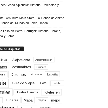
eneo Grand Splendid: Historia, Ubicación y
te Ikebukuro Main Store: La Tienda de Anime
rande del Mundo en Tokio, Japón
ia Lello en Porto, Portugal: Historia, Horario,
da y Fotos
e de Etiquetas
Alojamiento
linea
Alojamiento en
atos
costumbres
Crucero
Destinos
tura
España
el mundo
uia
Guia de Viajes
Hotel
Hotel en
teles
Hoteles Baratos
hoteles en
Mapa
mejor
Lugares
a
mapas