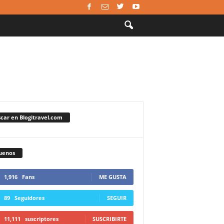
car en Blogitravel.com
uenos
1,916
Fans
ME GUSTA
89
Seguidores
SEGUIR
11,111
suscriptores
SUSCRIBIRTE