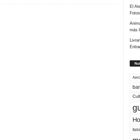
El At
Fotos
Anima
más G
Livrar
Entra
Nub
Aero
bar
Cul
g
Ho
Itali