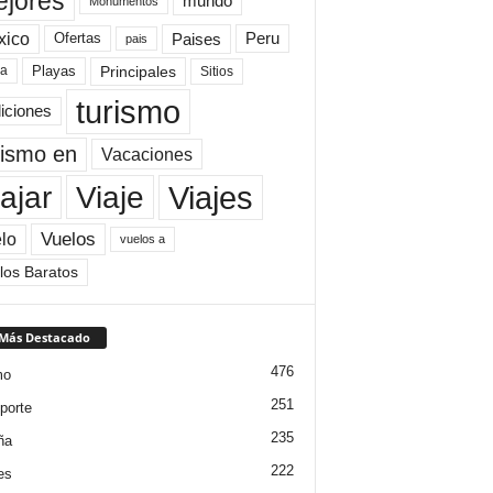
jores
mundo
Monumentos
xico
Paises
Peru
Ofertas
pais
Principales
ya
Playas
Sitios
turismo
diciones
rismo en
Vacaciones
Viajes
Viaje
ajar
Vuelos
lo
vuelos a
los Baratos
 Más Destacado
476
mo
251
porte
235
ña
222
es