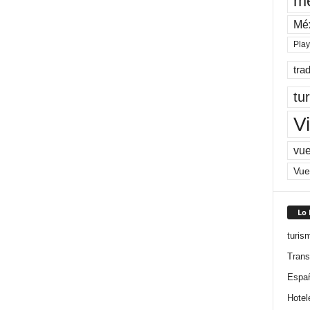
me
Mé
Pla
tra
tu
Vi
vue
Vue
Lo
turis
Trans
Espa
Hotel