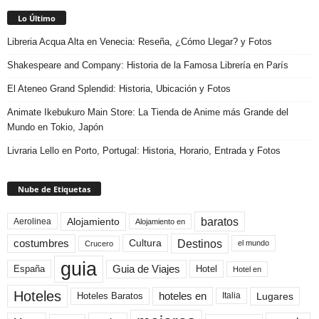
Lo Último
Libreria Acqua Alta en Venecia: Reseña, ¿Cómo Llegar? y Fotos
Shakespeare and Company: Historia de la Famosa Librería en París
El Ateneo Grand Splendid: Historia, Ubicación y Fotos
Animate Ikebukuro Main Store: La Tienda de Anime más Grande del
Mundo en Tokio, Japón
Livraria Lello en Porto, Portugal: Historia, Horario, Entrada y Fotos
Nube de Etiquetas
baratos
Alojamiento
Aerolinea
Alojamiento en
Destinos
Cultura
costumbres
el mundo
Crucero
guia
Guia de Viajes
España
Hotel
Hotel en
Hoteles
Hoteles Baratos
hoteles en
Lugares
Italia