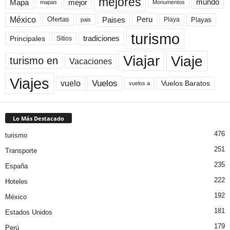
mejores
Mapa
mejor
mundo
mapas
Monumentos
México
Paises
Peru
Playa
Playas
Ofertas
pais
turismo
Principales
tradiciones
Sitios
Viaje
Viajar
turismo en
Vacaciones
Viajes
Vuelos
vuelo
Vuelos Baratos
vuelos a
Lo Más Destacado
476
turismo
251
Transporte
235
España
222
Hoteles
192
México
181
Estados Unidos
179
Perú