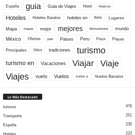
guia
Guia de Viajes
España
Hotel
Hotel en
Hoteles
Hoteles Baratos
hoteles en
Lugares
Italia
mejores
Mapa
mejor
mundo
mapas
Monumentos
México
Paises
Peru
Playa
Playas
Ofertas
pais
turismo
Principales
tradiciones
Sitios
Viaje
Viajar
turismo en
Vacaciones
Viajes
Vuelos
vuelo
Vuelos Baratos
vuelos a
Lo Más Destacado
476
turismo
251
Transporte
235
España
222
Hoteles