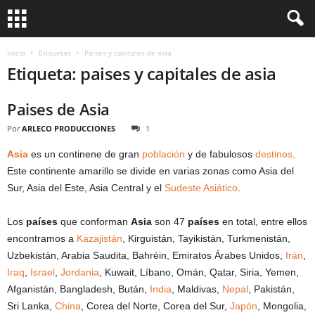
Inicio
Etiquetas
Paises y capitales de asia
Etiqueta: paises y capitales de asia
Paises de Asia
Por
ARLECO PRODUCCIONES
1
Asia
es un continene de gran
población
y de fabulosos
destinos
.
Este continente amarillo se divide en varias zonas como Asia del
Sur, Asia del Este, Asia Central y el
Sudeste Asiático
.
Los
países
que conforman
Asia
son 47
países
en total, entre ellos
encontramos a
Kazajistán
, Kirguistán, Tayikistán, Turkmenistán,
Uzbekistán, Arabia Saudita, Bahréin, Emiratos Árabes Unidos,
Irán
,
Iraq
,
Israel
,
Jordania
, Kuwait, Líbano, Omán, Qatar, Siria, Yemen,
Afganistán, Bangladesh, Bután,
India
, Maldivas,
Nepal
, Pakistán,
Sri Lanka,
China
, Corea del Norte, Corea del Sur,
Japón
, Mongolia,