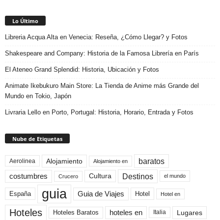
Lo Último
Libreria Acqua Alta en Venecia: Reseña, ¿Cómo Llegar? y Fotos
Shakespeare and Company: Historia de la Famosa Librería en París
El Ateneo Grand Splendid: Historia, Ubicación y Fotos
Animate Ikebukuro Main Store: La Tienda de Anime más Grande del
Mundo en Tokio, Japón
Livraria Lello en Porto, Portugal: Historia, Horario, Entrada y Fotos
Nube de Etiquetas
baratos
Alojamiento
Aerolinea
Alojamiento en
Destinos
Cultura
costumbres
el mundo
Crucero
guia
Guia de Viajes
España
Hotel
Hotel en
Hoteles
Hoteles Baratos
hoteles en
Lugares
Italia