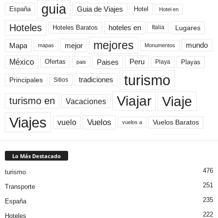
guia
Guia de Viajes
España
Hotel
Hotel en
Hoteles
Hoteles Baratos
hoteles en
Lugares
Italia
mejores
Mapa
mejor
mundo
mapas
Monumentos
México
Paises
Peru
Playa
Playas
Ofertas
pais
turismo
Principales
tradiciones
Sitios
Viaje
Viajar
turismo en
Vacaciones
Viajes
Vuelos
vuelo
Vuelos Baratos
vuelos a
Lo Más Destacado
476
turismo
251
Transporte
235
España
222
Hoteles