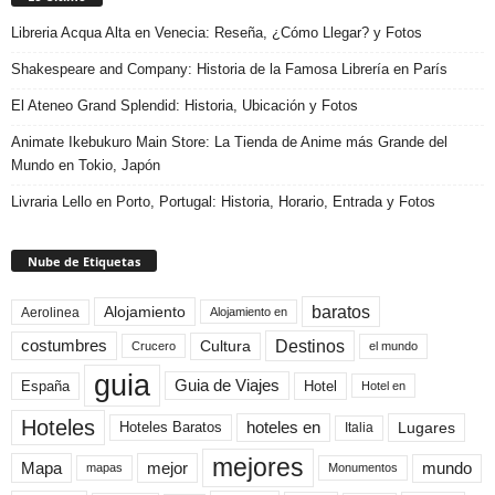
Libreria Acqua Alta en Venecia: Reseña, ¿Cómo Llegar? y Fotos
Shakespeare and Company: Historia de la Famosa Librería en París
El Ateneo Grand Splendid: Historia, Ubicación y Fotos
Animate Ikebukuro Main Store: La Tienda de Anime más Grande del
Mundo en Tokio, Japón
Livraria Lello en Porto, Portugal: Historia, Horario, Entrada y Fotos
Nube de Etiquetas
baratos
Alojamiento
Aerolinea
Alojamiento en
Destinos
Cultura
costumbres
el mundo
Crucero
guia
Guia de Viajes
España
Hotel
Hotel en
Hoteles
Hoteles Baratos
hoteles en
Lugares
Italia
mejores
Mapa
mejor
mundo
mapas
Monumentos