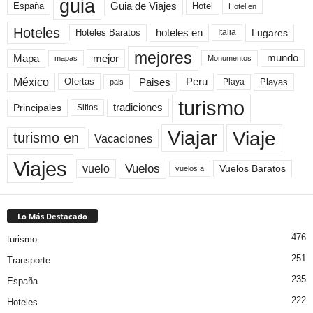
guia
Guia de Viajes
España
Hotel
Hotel en
Hoteles
Hoteles Baratos
hoteles en
Lugares
Italia
mejores
Mapa
mejor
mundo
mapas
Monumentos
México
Paises
Peru
Playa
Playas
Ofertas
pais
turismo
Principales
tradiciones
Sitios
Viaje
Viajar
turismo en
Vacaciones
Viajes
Vuelos
vuelo
Vuelos Baratos
vuelos a
Lo Más Destacado
476
turismo
251
Transporte
235
España
222
Hoteles