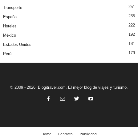
251
Transporte
235
España
222
Hoteles
192
México
181
Estados Unidos
179
Perú
© 2009 - 2026. Blogitravel.com. El mejor blog de viajes y turismo.
Home
Contacto
Publicidad