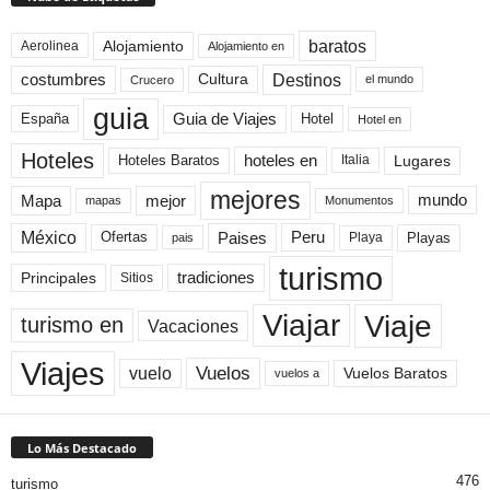
baratos
Alojamiento
Aerolinea
Alojamiento en
Destinos
Cultura
costumbres
el mundo
Crucero
guia
Guia de Viajes
España
Hotel
Hotel en
Hoteles
Hoteles Baratos
hoteles en
Lugares
Italia
mejores
Mapa
mejor
mundo
mapas
Monumentos
México
Paises
Peru
Playa
Playas
Ofertas
pais
turismo
Principales
tradiciones
Sitios
Viaje
Viajar
turismo en
Vacaciones
Viajes
Vuelos
vuelo
Vuelos Baratos
vuelos a
Lo Más Destacado
476
turismo