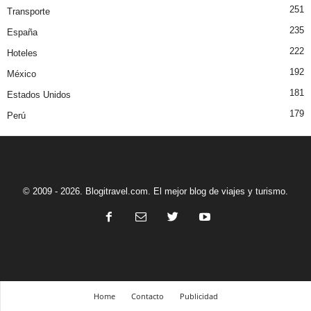
251
Transporte
235
España
222
Hoteles
192
México
181
Estados Unidos
179
Perú
© 2009 - 2026. Blogitravel.com. El mejor blog de viajes y turismo.
Home
Contacto
Publicidad