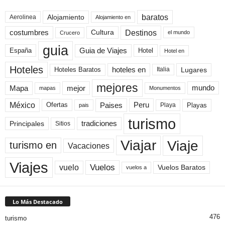
baratos
Alojamiento
Aerolinea
Alojamiento en
Destinos
Cultura
costumbres
el mundo
Crucero
guia
Guia de Viajes
España
Hotel
Hotel en
Hoteles
Hoteles Baratos
hoteles en
Lugares
Italia
mejores
Mapa
mejor
mundo
mapas
Monumentos
México
Paises
Peru
Playa
Playas
Ofertas
pais
turismo
Principales
tradiciones
Sitios
Viaje
Viajar
turismo en
Vacaciones
Viajes
Vuelos
vuelo
Vuelos Baratos
vuelos a
Lo Más Destacado
476
turismo