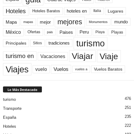
Hoteles
Hoteles Baratos
hoteles en
Lugares
Italia
mejores
Mapa
mejor
mundo
mapas
Monumentos
México
Paises
Peru
Playa
Playas
Ofertas
pais
turismo
Principales
tradiciones
Sitios
Viaje
Viajar
turismo en
Vacaciones
Viajes
Vuelos
vuelo
Vuelos Baratos
vuelos a
Lo Más Destacado
476
turismo
251
Transporte
235
España
222
Hoteles