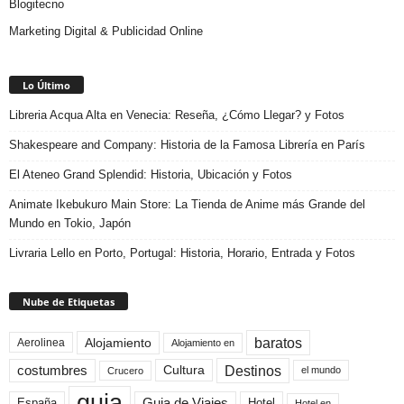
Blogitecno
Marketing Digital & Publicidad Online
Lo Último
Libreria Acqua Alta en Venecia: Reseña, ¿Cómo Llegar? y Fotos
Shakespeare and Company: Historia de la Famosa Librería en París
El Ateneo Grand Splendid: Historia, Ubicación y Fotos
Animate Ikebukuro Main Store: La Tienda de Anime más Grande del
Mundo en Tokio, Japón
Livraria Lello en Porto, Portugal: Historia, Horario, Entrada y Fotos
Nube de Etiquetas
baratos
Alojamiento
Aerolinea
Alojamiento en
Destinos
Cultura
costumbres
el mundo
Crucero
guia
Guia de Viajes
España
Hotel
Hotel en