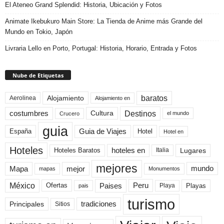
El Ateneo Grand Splendid: Historia, Ubicación y Fotos
Animate Ikebukuro Main Store: La Tienda de Anime más Grande del
Mundo en Tokio, Japón
Livraria Lello en Porto, Portugal: Historia, Horario, Entrada y Fotos
Nube de Etiquetas
baratos
Alojamiento
Aerolinea
Alojamiento en
Destinos
Cultura
costumbres
el mundo
Crucero
guia
Guia de Viajes
España
Hotel
Hotel en
Hoteles
Hoteles Baratos
hoteles en
Lugares
Italia
mejores
Mapa
mejor
mundo
mapas
Monumentos
México
Paises
Peru
Playa
Playas
Ofertas
pais
turismo
Principales
tradiciones
Sitios