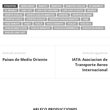
ETIQUETAS
AEROLINEAS
BARATO
BARATOS
BARATOS VUELOS
ECONOMICO
EL MUNDO
LOW COST
LOW COST AIRLINES
LOW COST FLIGHTS
MUNDO
OFERTA VUELOS
OFERTA VUELOS BARATOS
OFERTAS
OFERTAS DE VIAJE
OFERTAS VUELO
OFERTAS VUELOS
OFERTAS VUELOS BARATOS
VIAJE
VIAJE BARATO
VIAJES
VUELO
VUELO BARATO
VUELOS
VUELOS A
VUELOS BAJO COSTE
VUELOS BARATOS
VUELOS ECONOMICOS
VUELOS EN OFERTA
VUELOS LOW COST
Artículo anterior
Artículo siguiente
Paises de Medio Oriente
IATA: Asociacion de
Transporte Aereo
Internacional
ARLECO PRODUCCIONES