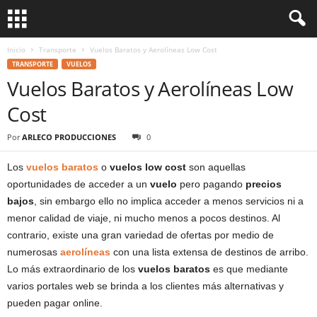
Inicio
Transporte
Vuelos Baratos y Aerolíneas Low Cost
TRANSPORTE
VUELOS
Vuelos Baratos y Aerolíneas Low
Cost
Por
ARLECO PRODUCCIONES
0
Los
vuelos baratos
o
vuelos low cost
son aquellas
oportunidades de acceder a un
vuelo
pero pagando
precios
bajos
, sin embargo ello no implica acceder a menos servicios ni a
menor calidad de viaje, ni mucho menos a pocos destinos. Al
contrario, existe una gran variedad de ofertas por medio de
numerosas
aerolíneas
con una lista extensa de destinos de arribo.
Lo más extraordinario de los
vuelos baratos
es que mediante
varios portales web se brinda a los clientes más alternativas y
pueden pagar online.