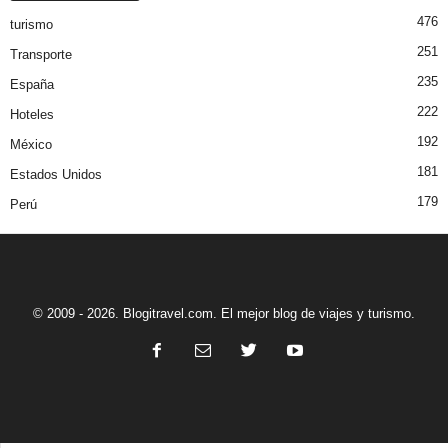
476
turismo
251
Transporte
235
España
222
Hoteles
192
México
181
Estados Unidos
179
Perú
© 2009 - 2026. Blogitravel.com. El mejor blog de viajes y turismo.