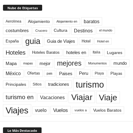
Nube de Etiquetas
baratos
Alojamiento
Aerolinea
Alojamiento en
Destinos
Cultura
costumbres
el mundo
Crucero
guia
Guia de Viajes
España
Hotel
Hotel en
Hoteles
Hoteles Baratos
hoteles en
Lugares
Italia
mejores
Mapa
mejor
mundo
mapas
Monumentos
México
Paises
Peru
Playa
Playas
Ofertas
pais
turismo
Principales
tradiciones
Sitios
Viaje
Viajar
turismo en
Vacaciones
Viajes
Vuelos
vuelo
Vuelos Baratos
vuelos a
Lo Más Destacado