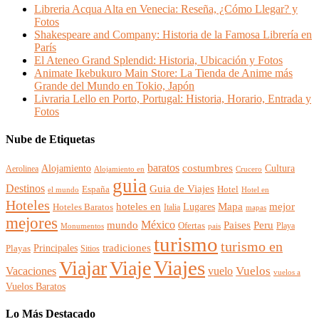
Libreria Acqua Alta en Venecia: Reseña, ¿Cómo Llegar? y
Fotos
Shakespeare and Company: Historia de la Famosa Librería en
París
El Ateneo Grand Splendid: Historia, Ubicación y Fotos
Animate Ikebukuro Main Store: La Tienda de Anime más
Grande del Mundo en Tokio, Japón
Livraria Lello en Porto, Portugal: Historia, Horario, Entrada y
Fotos
Nube de Etiquetas
baratos
Alojamiento
costumbres
Cultura
Aerolinea
Alojamiento en
Crucero
guia
Destinos
Guia de Viajes
España
Hotel
el mundo
Hotel en
Hoteles
mejor
hoteles en
Mapa
Lugares
Hoteles Baratos
Italia
mapas
mejores
México
Paises
mundo
Peru
Ofertas
Playa
Monumentos
pais
turismo
turismo en
Principales
tradiciones
Playas
Sitios
Viajes
Viajar
Viaje
Vuelos
Vacaciones
vuelo
vuelos a
Vuelos Baratos
Lo Más Destacado