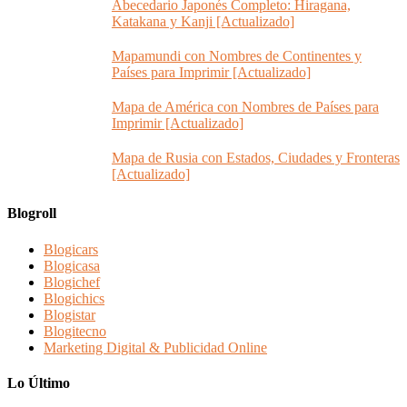
Abecedario Japonés Completo: Hiragana,
Katakana y Kanji [Actualizado]
Mapamundi con Nombres de Continentes y
Países para Imprimir [Actualizado]
Mapa de América con Nombres de Países para
Imprimir [Actualizado]
Mapa de Rusia con Estados, Ciudades y Fronteras
[Actualizado]
Blogroll
Blogicars
Blogicasa
Blogichef
Blogichics
Blogistar
Blogitecno
Marketing Digital & Publicidad Online
Lo Último