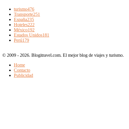
turismo
476
Transporte
251
España
235
Hoteles
222
México
192
Estados Unidos
181
Perú
179
© 2009 - 2026. Blogitravel.com. El mejor blog de viajes y turismo.
Home
Contacto
Publicidad