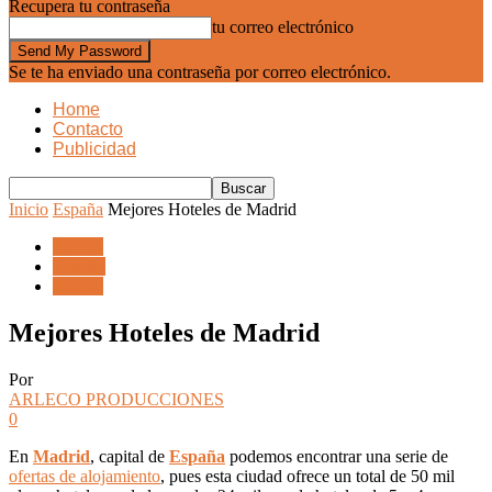
Recupera tu contraseña
tu correo electrónico
Se te ha enviado una contraseña por correo electrónico.
Home
Contacto
Publicidad
Inicio
España
Mejores Hoteles de Madrid
España
Hoteles
Madrid
Mejores Hoteles de Madrid
Por
ARLECO PRODUCCIONES
0
En
Madrid
, capital de
España
podemos encontrar una serie de
ofertas de alojamiento
, pues esta ciudad ofrece un total de 50 mil