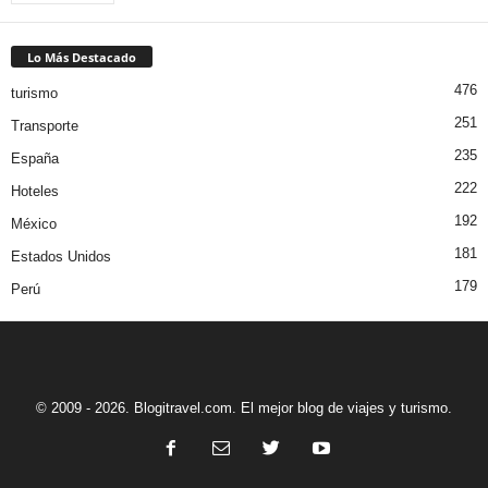
Lo Más Destacado
476
turismo
251
Transporte
235
España
222
Hoteles
192
México
181
Estados Unidos
179
Perú
© 2009 - 2026. Blogitravel.com. El mejor blog de viajes y turismo.