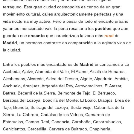
terraqueo. Esta gran ciudad cosmopolita es centro de un gran
movimiento cultural, calles arquitectónicamente perfectas y una
vida nocturna muy activa. Pero a pesar de todo el encanto urbano
ya antes mencionado vale la pena resaltar a los
pueblos
que aun
guardan ese
encanto
que caracteriza a la zona más
rural
de
Madrid
, un hermoso contraste en comparación a la agitada vida de
la ciudad.
Entre los pueblos más encantadores de
Madrid
encontramos a La
Acebeda, Ajalvir, Alameda del Valle, El Alamo, Alcalá de Henares,
Alcobendas, Alcorcón, Aldea del Fresno, Algete, Alpedrete, Ambite,
Anchuelo, Aranjuez, Arganda del Rey, Arroyomolinos, El Atazar,
Batres, Becerril de la Sierra, Belmonte de Tajo, El Berrueco,
Berzosa del Lozoya, Boadilla del Monte, El Boalo, Braojos, Brea de
Tajo, Brunete, Buitrago del Lozoya, Bustarviejo, Cabanillas de la
Sierra, La Cabrera, Cadalso de los Vidrios, Camarma de
Esteruelas, Campo Real, Canencia, Carabaña, Casarrubuelos,
Cenicientos, Cercedilla, Cervera de Buitrago, Chapinería,