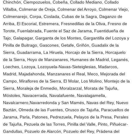
Chinchón, Ciempozuelos, Cobeña, Collado Mediano, Collado
Villalba, Colmenar de Oreja, Colmenar del Arroyo, Colmenar Viejo,
Colmenarejo, Corpa, Coslada, Cubas de la Sagra, Daganzo de
Arriba, El Escorial, Estremera, Fresnedillas de la Oliva, Fresno de
Torote, Fuenlabrada, Fuente el Saz de Jarama, Fuentidueña de
Tajo, Galapagar, Garganta de los Montes, Gargantilla del Lozoya y
Pinilla de Buitrago, Gascones, Getafe, Griñón, Guadalix de la
Sierra, Guadarrama, La Hiruela, Horcajo de la Sierra, Horcajuelo
de la Sierra, Hoyo de Manzanares, Humanes de Madrid, Leganés,
Loeches, Lozoya, Lozoyuela-Navas-Sieteiglesias, Madarcos,
Madrid, Majadahonda, Manzanares el Real, Meco, Mejorada del
Campo, Miraflores de la Sierra, El Molar, Los Molino, Montejo de la
Sierra, Moraleja de Enmedio, Moralzarzal, Morata de Tajuña,
Móstoles, Navacerrada, Navalafuente, Navalagamella,
Navalcarnero,Navarredonda y San Mamés, Navas del Rey, Nuevo
Baztán, Olmeda de las Fuentes, Orusco de Tajuña, Paracuellos de
Jarama, Parla, Patones, Pedrezuela, Pelayos de la Presa, Perales
de Tajuña, Pezuela de las Torres, Pinilla del Valle, Pinto, Piñuécar-
Gandullas, Pozuelo de Alarcón, Pozuelo del Rey, Prádena del