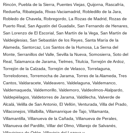
Rincón, Puebla de la Sierra, Puentes Viejas, Quijorna, Rascafría,
Redueña, Ribatejada, Rivas-Vaciamadrid, Robledillo de la Jara,
Robledo de Chavela, Robregordo, La Rozas de Madrid, Rozas de
Puerto Real, San Agustín del Guadalix, San Fernando de Henares,
San Lorenzo de El Escorial, San Martín de la Vega, San Martín de
Valdeiglesias, San Sebastián de los Reyes, Santa María de la
Alameda, Santorcaz, Los Santos de la Humosa, La Serna del
Monte, Serranillos del Valle, Sevilla la Nueva, Somosierra, Soto del
Real, Talamanca de Jarama, Tielmes, Titulcia, Torrejón de Ardoz,
Torrejón de la Calzada, Torrejón de Velasco, Torrelaguna,
Torrelodones, Torremocha de Jarama, Torres de la Alameda, Tres
Cantos, Valdaracete, Valdeavero, Valdelaguna, Valdemanco,
Valdemaqueda, Valdemorillo, Valdemoro, Valdeolmos-Alalpardo,
Valdepiélagos, Valdetorres de Jarama, Valdilecha, Valverde de
Alcalá, Velilla de San Antonio, El Vellón, Venturada, Villa del Prado,
Villaconejos, Villalbilla, Villamanrique de Tajo, Villamanta,
Villamantilla, Villanueva de la Cañada, Villanueva de Perales,
Villanueva del Pardillo, Villar del Olmo, Villarejo de Salvanés,
Villaviciosa de Odón, Villavieja del Lozoya y