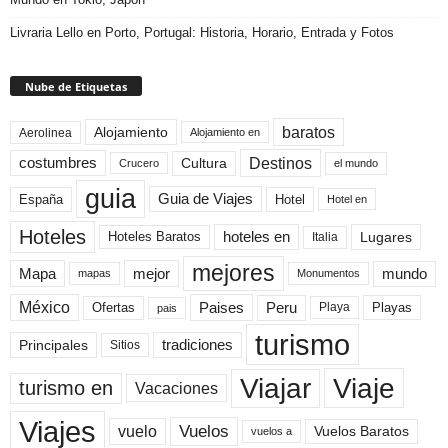
Livraria Lello en Porto, Portugal: Historia, Horario, Entrada y Fotos
Nube de Etiquetas
baratos
Alojamiento
Aerolinea
Alojamiento en
Destinos
Cultura
costumbres
el mundo
Crucero
guia
Guia de Viajes
España
Hotel
Hotel en
Hoteles
Hoteles Baratos
hoteles en
Lugares
Italia
mejores
Mapa
mejor
mundo
mapas
Monumentos
México
Paises
Peru
Playa
Playas
Ofertas
pais
turismo
Principales
tradiciones
Sitios
Viaje
Viajar
turismo en
Vacaciones
Viajes
Vuelos
vuelo
Vuelos Baratos
vuelos a