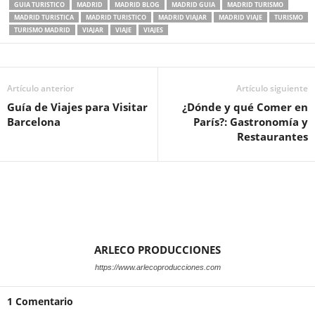
GUIA TURISTICO
MADRID
MADRID BLOG
MADRID GUIA
MADRID TURISMO
MADRID TURISTICA
MADRID TURISTICO
MADRID VIAJAR
MADRID VIAJE
TURISMO
TURISMO MADRID
VIAJAR
VIAJE
VIAJES
Artículo anterior
Artículo siguiente
Guía de Viajes para Visitar
¿Dónde y qué Comer en
Barcelona
París?: Gastronomía y
Restaurantes
ARLECO PRODUCCIONES
https://www.arlecoproducciones.com
1 Comentario