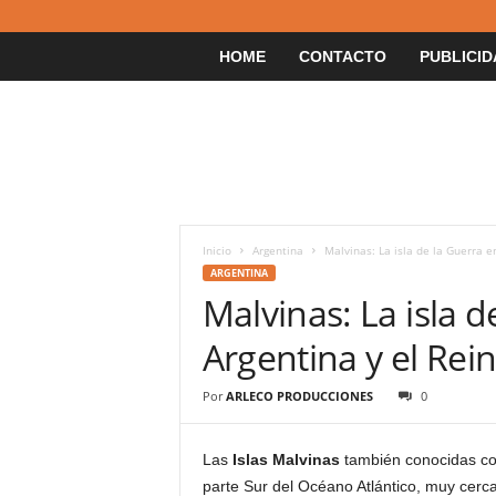
HOME
CONTACTO
PUBLICID
Inicio
Argentina
Malvinas: La isla de la Guerra e
ARGENTINA
Malvinas: La isla d
Argentina y el Rei
Por
ARLECO PRODUCCIONES
0
Las
Islas Malvinas
también conocidas c
parte Sur del Océano Atlántico, muy cerc