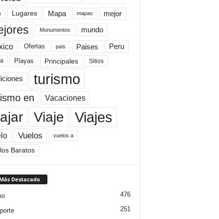
Mapa
mejor
Lugares
a
mapas
jores
mundo
Monumentos
xico
Paises
Peru
Ofertas
pais
Principales
ya
Playas
Sitios
turismo
diciones
rismo en
Vacaciones
Viajes
Viaje
ajar
Vuelos
lo
vuelos a
los Baratos
 Más Destacado
476
mo
251
porte