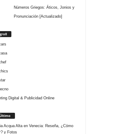
Números Griegos: Áticos, Jonios y
Pronunciación [Actualizado]
groll
cars
casa
chef
chics
star
tecno
ting Digital & Publicidad Online
Último
ria Acqua Alta en Venecia: Reseña, ¿Cómo
r? y Fotos