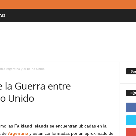
AD
ntre Argentina y el Reino Unido
Bus
e la Guerra entre
Síg
no Unido
omo las
Falkland Islands
se encuentran ubicadas en la
a de
Argentina
y están conformadas por un aproximado de