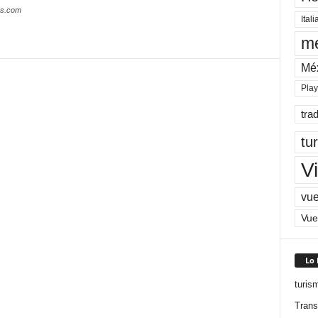
es.com
Itali
me
Mé
Pla
tra
tu
Vi
vue
Vue
Lo
turis
Trans