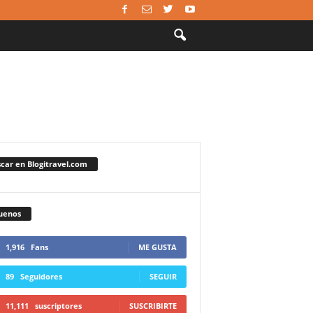
car en Blogitravel.com
uenos
1,916
Fans
ME GUSTA
89
Seguidores
SEGUIR
11,111
suscriptores
SUSCRIBIRTE