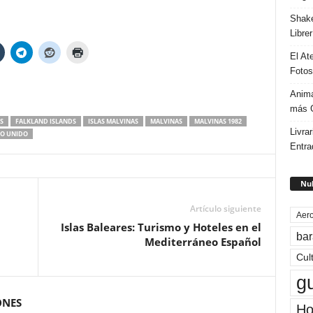
Shake
Libre
El At
Fotos
Anima
más G
S
FALKLAND ISLANDS
ISLAS MALVINAS
MALVINAS
MALVINAS 1982
Livrar
NO UNIDO
Entra
Nub
Artículo siguiente
Aero
Islas Baleares: Turismo y Hoteles en el
bar
Mediterráneo Español
Cul
g
ONES
Ho