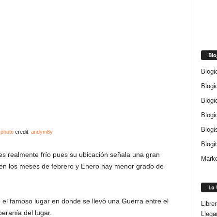
Blo
Blogi
Blogi
Blogi
Blogi
Blogi
photo
credit:
andym8y
Blogi
s realmente frío pues su ubicación señala una gran
Marke
o en los meses de febrero y Enero hay menor grado de
Lo 
l famoso lugar en donde se llevó una Guerra entre el
Libre
eranía del lugar.
Llega