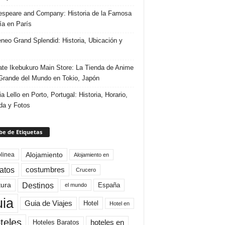
speare and Company: Historia de la Famosa
ría en París
eneo Grand Splendid: Historia, Ubicación y
te Ikebukuro Main Store: La Tienda de Anime
rande del Mundo en Tokio, Japón
ia Lello en Porto, Portugal: Historia, Horario,
da y Fotos
e de Etiquetas
Alojamiento
linea
Alojamiento en
atos
costumbres
Crucero
Destinos
tura
España
el mundo
uia
Guia de Viajes
Hotel
Hotel en
teles
Hoteles Baratos
hoteles en