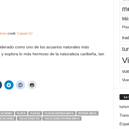
me
Mé
Pla
photo
credit:
Captain DJ
tra
siderado como uno de los acuarios naturales más
tu
y explora lo más hermoso de la naturaleza caribeña, tan
Vi
vue
Vue
Lo
turis
CACIONES
PLAYA
PLAYAS
PLAYAS RIVIERA MAYA
RIVIERA MAYA
Trans
ACACIONES
VACACIONES EN
VACACIONES RIVIERA MAYA
Espa