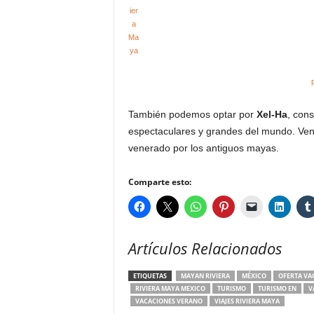
También podemos optar por
Xel-Ha
, con
espectaculares y grandes del mundo. Ven 
venerado por los antiguos mayas.
Comparte esto:
Artículos Relacionados
ETIQUETAS
MAYAN RIVIERA
MÉXICO
OFERTA VA
RIVIERA MAYA MEXICO
TURISMO
TURISMO EN
V
VACACIONES VERANO
VIAJES RIVIERA MAYA