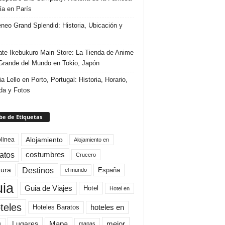
ría en París
eneo Grand Splendid: Historia, Ubicación y
te Ikebukuro Main Store: La Tienda de Anime
rande del Mundo en Tokio, Japón
ia Lello en Porto, Portugal: Historia, Horario,
da y Fotos
e de Etiquetas
Alojamiento
linea
Alojamiento en
atos
costumbres
Crucero
Destinos
tura
España
el mundo
uia
Guia de Viajes
Hotel
Hotel en
teles
Hoteles Baratos
hoteles en
Mapa
mejor
Lugares
a
mapas