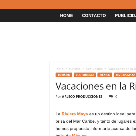
HOME
CONTACTO
PUBLICID
Inicio
turismo
Ecoturismo
Vacaciones en la R
TURISMO
ECOTURISMO
MÉXICO
RIVIERA MAYA
Vacaciones en la R
Por
ARLECO PRODUCCIONES
0
La
Riviera Maya
es un destino ideal para
brisa del Mar Caribe, y tanto de lugares 
hemos propuesto informarte acerca de las
bello de
México
.