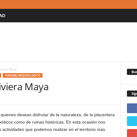
AD
iviera Maya
Bus
TURISMO ARQUEOLOGICO
iviera Maya
Síg
 quienes desean disfrutar de la naturaleza, de la placentera
exóticos como de ruinas históricas. En esta ocasión nos
 actividades que podemos realizar en el territorio más