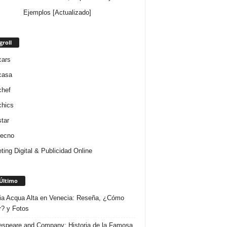
Ejemplos [Actualizado]
groll
cars
casa
chef
chics
star
tecno
ting Digital & Publicidad Online
Último
ria Acqua Alta en Venecia: Reseña, ¿Cómo
r? y Fotos
speare and Company: Historia de la Famosa