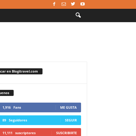
car en Blogitravel.com
uenos
1,916
Fans
ME GUSTA
89
Seguidores
SEGUIR
11,111
suscriptores
SUSCRIBIRTE