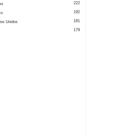
222
es
192
co
181
os Unidos
179