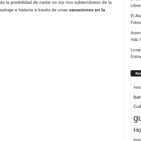
ás la posibilidad de nadar en los ríos subterráneos de la
Libre
 salvaje e historia a través de unas
vacaciones en la
El At
Fotos
Anima
más G
Livrar
Entra
Nub
Aero
bar
Cul
g
Ho
Itali