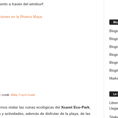
iento a través del windsurf.
Blo
Blogi
Blogi
Blogi
Blogi
Blogi
Blogi
Marke
Lo 
o
credit:
dMap Travel Guide
Libre
os visitar las ruinas ecológicas del
Xcaret Eco-Park
,
Llega
 actividades, además de disfrutar de la playa, de las
Shake