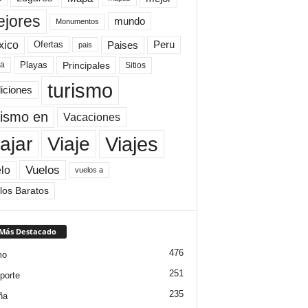
jores
mundo
Monumentos
xico
Paises
Peru
Ofertas
pais
Principales
ya
Playas
Sitios
turismo
diciones
rismo en
Vacaciones
Viajes
Viaje
ajar
Vuelos
lo
vuelos a
los Baratos
 Más Destacado
476
mo
251
porte
235
ña