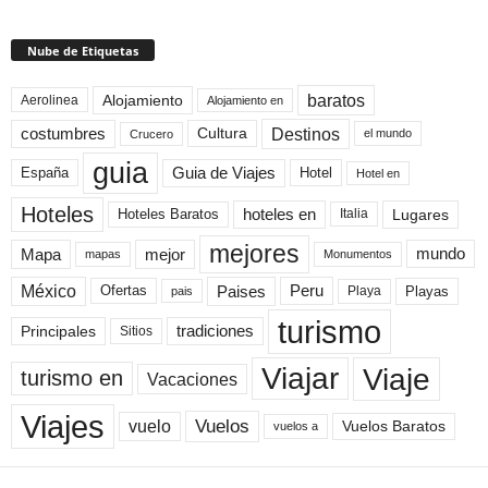
Nube de Etiquetas
baratos
Alojamiento
Aerolinea
Alojamiento en
Destinos
Cultura
costumbres
el mundo
Crucero
guia
Guia de Viajes
España
Hotel
Hotel en
Hoteles
Hoteles Baratos
hoteles en
Lugares
Italia
mejores
Mapa
mejor
mundo
mapas
Monumentos
México
Paises
Peru
Playa
Playas
Ofertas
pais
turismo
Principales
tradiciones
Sitios
Viaje
Viajar
turismo en
Vacaciones
Viajes
Vuelos
vuelo
Vuelos Baratos
vuelos a