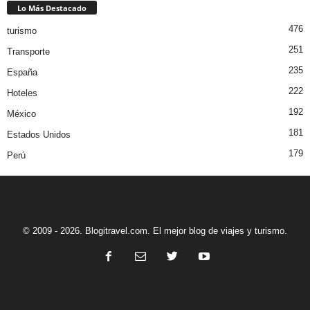
Lo Más Destacado
476
turismo
251
Transporte
235
España
222
Hoteles
192
México
181
Estados Unidos
179
Perú
© 2009 - 2026. Blogitravel.com. El mejor blog de viajes y turismo.