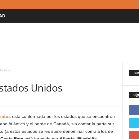
AD
 Unidos
Bus
Estados Unidos
Síg
nidos
está conformada por los estados que se encuentren
o Atlántico y el borde de Canadá, sin contar la parte sur
tico (a estos estados se les suele denominar como a los de
a
Costa Este
está formada por
Atlanta
,
Filadelfia
,