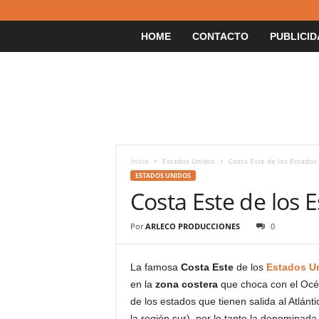
HOME
CONTACTO
PUBLICID
Inicio
Estados Unidos
Costa Este de los Estados
ESTADOS UNIDOS
Costa Este de los 
Por
ARLECO PRODUCCIONES
0
La famosa
Costa Este
de los
Estados U
en la
zona costera
que choca con el Océan
de los estados que tienen salida al Atlán
la región sur), por lo tanto la denominad