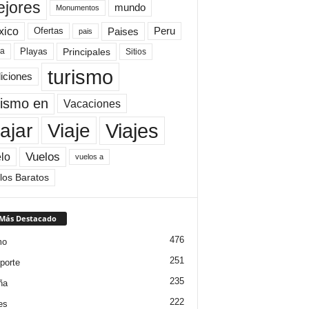
jores
mundo
Monumentos
xico
Paises
Peru
Ofertas
pais
Principales
ya
Playas
Sitios
turismo
diciones
rismo en
Vacaciones
Viajes
Viaje
ajar
Vuelos
lo
vuelos a
los Baratos
 Más Destacado
476
mo
251
porte
235
ña
222
es