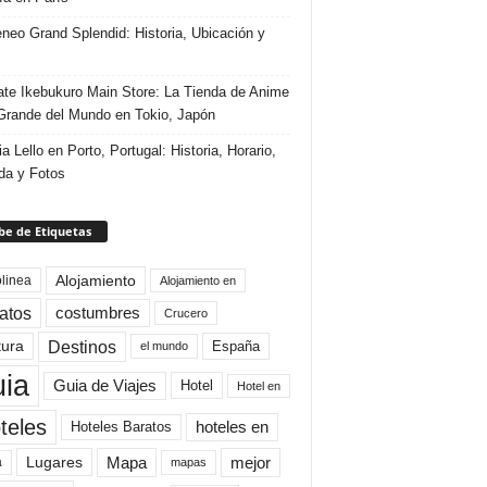
eneo Grand Splendid: Historia, Ubicación y
te Ikebukuro Main Store: La Tienda de Anime
rande del Mundo en Tokio, Japón
ia Lello en Porto, Portugal: Historia, Horario,
da y Fotos
e de Etiquetas
Alojamiento
linea
Alojamiento en
atos
costumbres
Crucero
Destinos
tura
España
el mundo
uia
Guia de Viajes
Hotel
Hotel en
teles
Hoteles Baratos
hoteles en
Mapa
mejor
Lugares
a
mapas