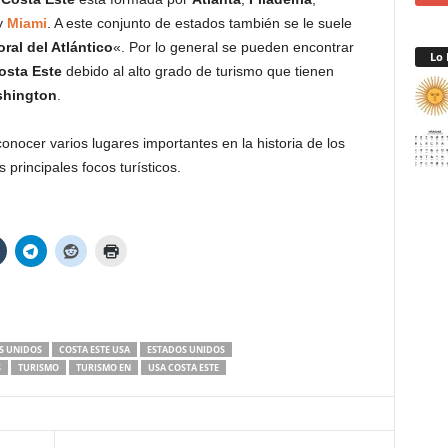
y
Miami
. A este conjunto de estados también se le suele
oral del Atlántico
«. Por lo general se pueden encontrar
Lo 
osta Este
debido al alto grado de turismo que tienen
hington
.
onocer varios lugares importantes en la historia de los
principales focos turísticos.
OS UNIDOS
COSTA ESTE USA
ESTADOS UNIDOS
S
TURISMO
TURISMO EN
USA COSTA ESTE