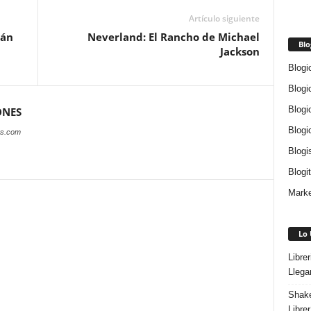
Artículo siguiente
rán
Neverland: El Rancho de Michael
Blo
Jackson
Blogi
Blogi
Blogi
ONES
Blogi
es.com
Blogi
Blogi
Marke
Lo 
Libre
Llega
Shake
Libre