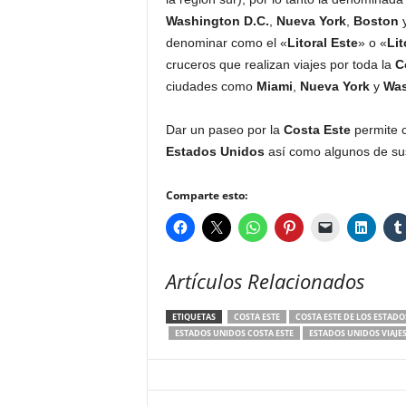
Washington D.C.
,
Nueva York
,
Boston
denominar como el «
Litoral Este
» o «
Lit
cruceros que realizan viajes por toda la
C
ciudades como
Miami
,
Nueva York
y
Was
Dar un paseo por la
Costa Este
permite c
Estados Unidos
así como algunos de sus 
Comparte esto:
Artículos Relacionados
ETIQUETAS
COSTA ESTE
COSTA ESTE DE LOS ESTAD
ESTADOS UNIDOS COSTA ESTE
ESTADOS UNIDOS VIAJE