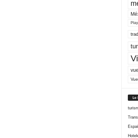
me
Mé
Pla
tra
tu
Vi
vue
Vue
Lo
turis
Trans
Espa
Hotel