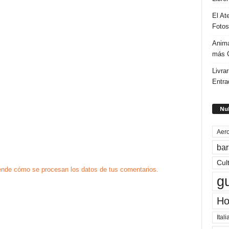
El At
Fotos
Anima
más G
Livrar
Entra
Nub
Aero
bar
Cul
nde cómo se procesan los datos de tus comentarios.
g
Ho
Itali