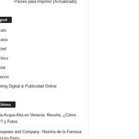
Países para Imprimir [Actualizado]
groll
cars
casa
chef
chics
star
tecno
ting Digital & Publicidad Online
Último
ria Acqua Alta en Venecia: Reseña, ¿Cómo
r? y Fotos
speare and Company: Historia de la Famosa
ría en París