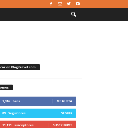
car en Blogitravel.com
uenos
1,916
Fans
ME GUSTA
89
Seguidores
SEGUIR
11,111
suscriptores
SUSCRIBIRTE