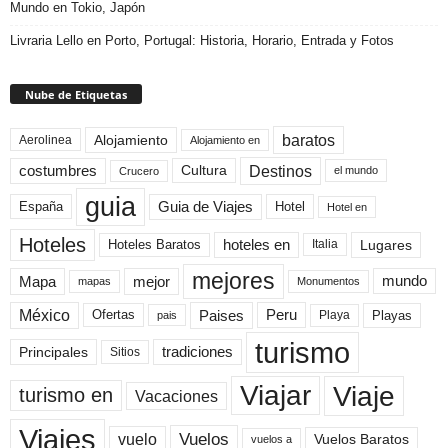
Mundo en Tokio, Japón
Livraria Lello en Porto, Portugal: Historia, Horario, Entrada y Fotos
Nube de Etiquetas
baratos
Alojamiento
Aerolinea
Alojamiento en
Destinos
Cultura
costumbres
el mundo
Crucero
guia
Guia de Viajes
España
Hotel
Hotel en
Hoteles
Hoteles Baratos
hoteles en
Lugares
Italia
mejores
Mapa
mejor
mundo
mapas
Monumentos
México
Paises
Peru
Playa
Playas
Ofertas
pais
turismo
Principales
tradiciones
Sitios
Viaje
Viajar
turismo en
Vacaciones
Viajes
Vuelos
vuelo
Vuelos Baratos
vuelos a