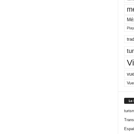
me
Mé
Pla
tra
tu
Vi
vue
Vue
Lo
turis
Trans
Espa