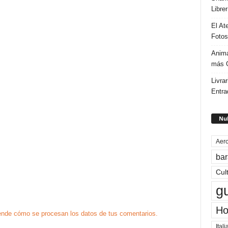
Libre
El At
Fotos
Anima
más G
Livrar
Entra
Nub
Aero
bar
Cul
g
Ho
nde cómo se procesan los datos de tus comentarios.
Itali