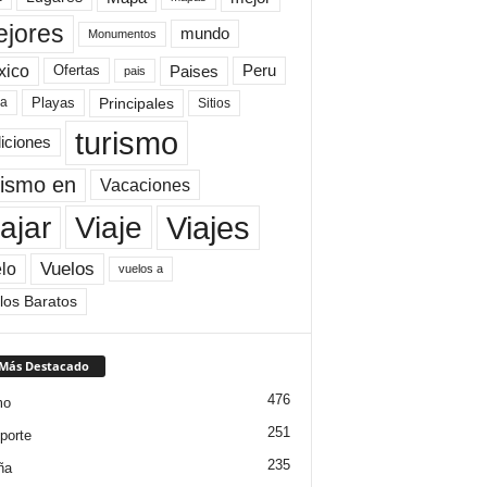
jores
mundo
Monumentos
xico
Paises
Peru
Ofertas
pais
Principales
ya
Playas
Sitios
turismo
diciones
rismo en
Vacaciones
Viajes
Viaje
ajar
Vuelos
lo
vuelos a
los Baratos
 Más Destacado
476
mo
251
porte
235
ña