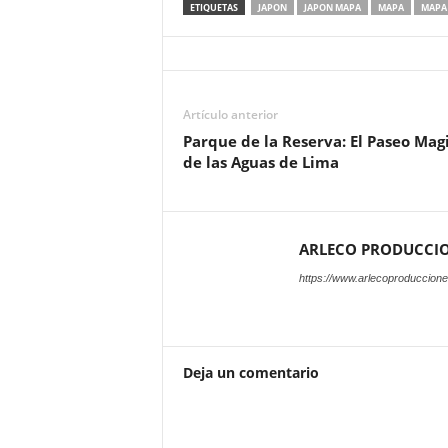
ETIQUETAS
JAPON
JAPON MAPA
MAPA
MAPA 
Artículo anterior
Parque de la Reserva: El Paseo Mag
de las Aguas de Lima
ARLECO PRODUCCI
https://www.arlecoproduccion
Deja un comentario