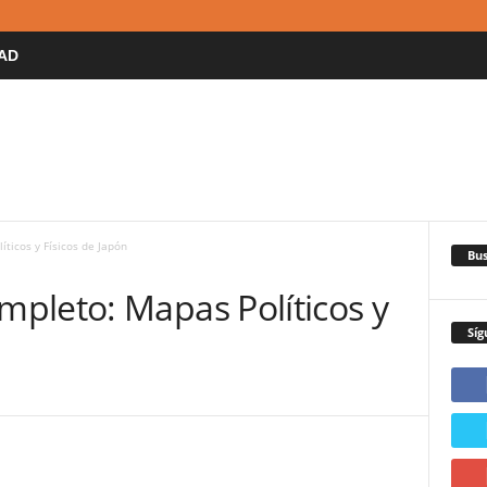
AD
ticos y Físicos de Japón
Bus
pleto: Mapas Políticos y
Síg