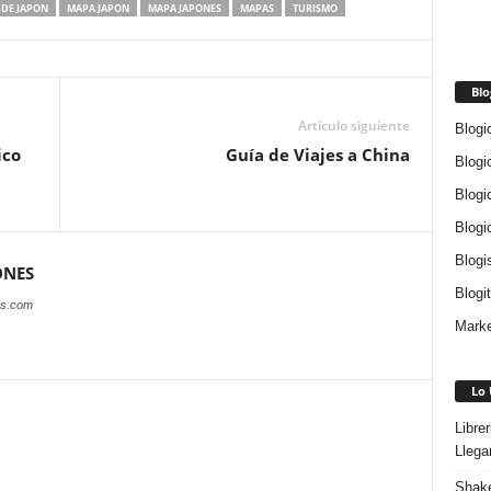
DE JAPON
MAPA JAPON
MAPA JAPONES
MAPAS
TURISMO
Blo
Artículo siguiente
Blogi
ico
Guía de Viajes a China
Blogi
Blogi
Blogi
Blogi
ONES
Blogi
es.com
Marke
Lo 
Libre
Llega
Shake