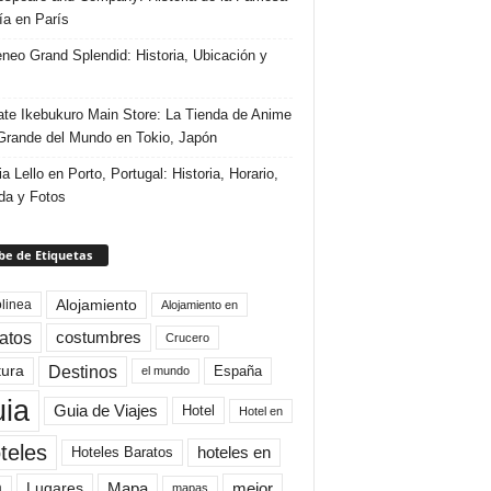
ría en París
eneo Grand Splendid: Historia, Ubicación y
te Ikebukuro Main Store: La Tienda de Anime
rande del Mundo en Tokio, Japón
ia Lello en Porto, Portugal: Historia, Horario,
da y Fotos
e de Etiquetas
Alojamiento
linea
Alojamiento en
atos
costumbres
Crucero
Destinos
tura
España
el mundo
uia
Guia de Viajes
Hotel
Hotel en
teles
Hoteles Baratos
hoteles en
Mapa
mejor
Lugares
a
mapas