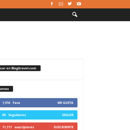
car en Blogitravel.com
uenos
1,916
Fans
ME GUSTA
89
Seguidores
SEGUIR
11,111
suscriptores
SUSCRIBIRTE