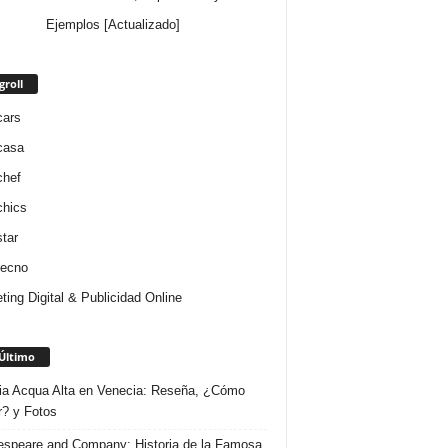
Ejemplos [Actualizado]
groll
cars
casa
chef
chics
star
tecno
ting Digital & Publicidad Online
Último
ria Acqua Alta en Venecia: Reseña, ¿Cómo
r? y Fotos
speare and Company: Historia de la Famosa