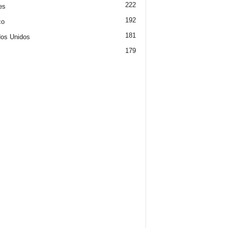
222
es
192
co
181
os Unidos
179