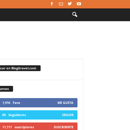
car en Blogitravel.com
uenos
1,916
Fans
ME GUSTA
89
Seguidores
SEGUIR
11,111
suscriptores
SUSCRIBIRTE