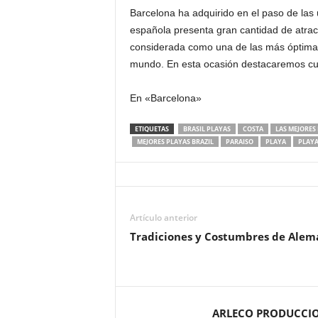
Barcelona ha adquirido en el paso de las ú
española presenta gran cantidad de atrac
considerada como una de las más óptimas 
mundo. En esta ocasión destacaremos c
En «Barcelona»
ETIQUETAS
BRASIL PLAYAS
COSTA
LAS MEJORES
MEJORES PLAYAS BRAZIL
PARAISO
PLAYA
PLAYA
Artículo anterior
Tradiciones y Costumbres de Alem
ARLECO PRODUCCI