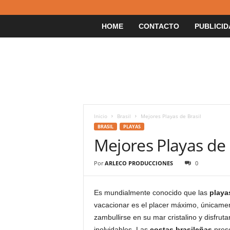
HOME
CONTACTO
PUBLICID
Inicio
Brasil
Mejores Playas de Brasil
BRASIL
PLAYAS
Mejores Playas de 
Por
ARLECO PRODUCCIONES
0
Es mundialmente conocido que las
playa
vacacionar es el placer máximo, únicament
zambullirse en su mar cristalino y disfrut
inolvidables. Las
costas brasileñas
prese