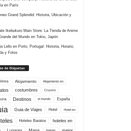
ría en París
eneo Grand Splendid: Historia, Ubicación y
te Ikebukuro Main Store: La Tienda de Anime
rande del Mundo en Tokio, Japón
ia Lello en Porto, Portugal: Historia, Horario,
da y Fotos
e de Etiquetas
Alojamiento
linea
Alojamiento en
atos
costumbres
Crucero
Destinos
tura
España
el mundo
uia
Guia de Viajes
Hotel
Hotel en
teles
Hoteles Baratos
hoteles en
Mapa
mejor
Lugares
a
mapas