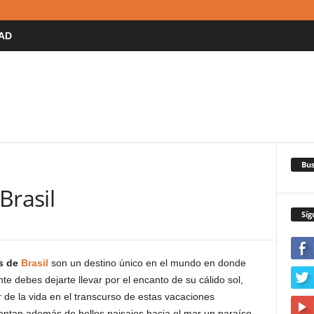
AD
Bus
Brasil
Síg
s de
Brasil
son un destino único en el mundo en donde
e debes dejarte llevar por el encanto de su cálido sol,
ar de la vida en el transcurso de estas vacaciones
ntan además de bellos paisajes hacia el mar un paraíso