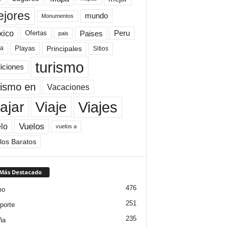
jores
mundo
Monumentos
xico
Paises
Peru
Ofertas
pais
Principales
ya
Playas
Sitios
turismo
diciones
rismo en
Vacaciones
Viajes
Viaje
ajar
Vuelos
lo
vuelos a
los Baratos
 Más Destacado
476
mo
251
porte
235
ña