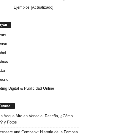
Ejemplos [Actualizado]
groll
cars
casa
chef
chics
star
tecno
ting Digital & Publicidad Online
Último
ria Acqua Alta en Venecia: Reseña, ¿Cómo
r? y Fotos
speare and Company: Historia de la Famosa