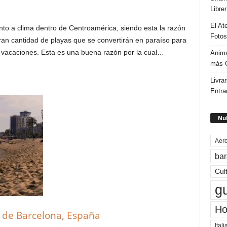
a
Libre
El At
nto a clima dentro de Centroamérica, siendo esta la razón
Fotos
ran cantidad de playas que se convertirán en paraíso para
 vacaciones. Esta es una buena razón por la cual…
Anima
más G
Livrar
Entra
Nub
Aero
bar
Cul
g
Ho
 de Barcelona, España
Itali