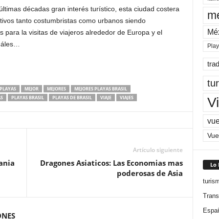
ltimas décadas gran interés turístico, esta ciudad costera
me
tivos tanto costumbristas como urbanos siendo
Mé
para la visitas de viajeros alrededor de Europa y el
uáles…
Pla
tra
tu
 PLAYAS
MEJOR
MEJORES
MEJORES PLAYAS BRASIL
S
PLAYAS BRASIL
PLAYAS DE BRASIL
VIAJE
VIAJES
Vi
vue
Vue
Artículo siguiente
ania
Dragones Asiaticos: Las Economias mas
Lo
poderosas de Asia
turis
Trans
Espa
ONES