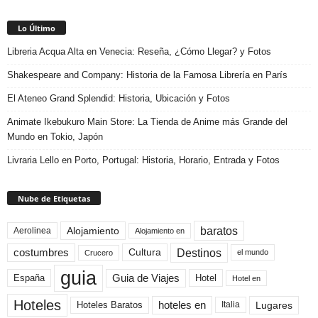
Lo Último
Libreria Acqua Alta en Venecia: Reseña, ¿Cómo Llegar? y Fotos
Shakespeare and Company: Historia de la Famosa Librería en París
El Ateneo Grand Splendid: Historia, Ubicación y Fotos
Animate Ikebukuro Main Store: La Tienda de Anime más Grande del
Mundo en Tokio, Japón
Livraria Lello en Porto, Portugal: Historia, Horario, Entrada y Fotos
Nube de Etiquetas
baratos
Alojamiento
Aerolinea
Alojamiento en
Destinos
Cultura
costumbres
el mundo
Crucero
guia
Guia de Viajes
España
Hotel
Hotel en
Hoteles
Hoteles Baratos
hoteles en
Lugares
Italia