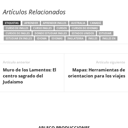
Artículos Relacionados
ETIQUETAS
APRENDER
APRENDER INGLES
AUSTRALIA
CANADÁ
CURSO DE INGLES
CURSO INGLES
CURSOS
CURSOS DE IDIOMAS
CURSOS DE INGLES
DONDE ESTUDIAR INGLES
ESTADOS UNIDOS
ESTUDIAR
ESTUDIAR EN INGLES
IDIOMA
IDIOMAS
INGLATERRA
INGLES
INGLES EN
Artículo anterior
Artículo siguiente
Muro de los Lamentos: El
Mapas: Herramientas de
centro sagrado del
orientacion para los viajes
Judaismo
ARLECO PRODUCCIONES