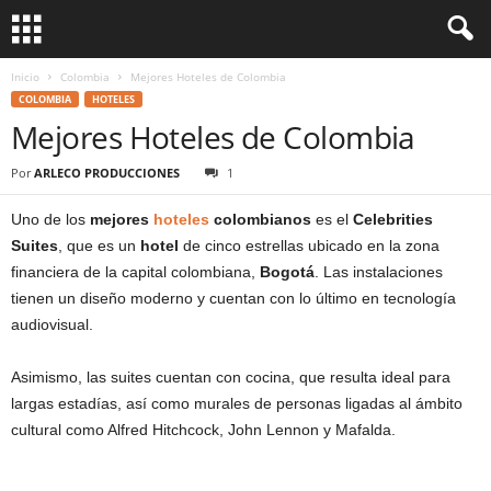
Inicio
Colombia
Mejores Hoteles de Colombia
COLOMBIA
HOTELES
Mejores Hoteles de Colombia
Por
ARLECO PRODUCCIONES
1
Uno de los
mejores
hoteles
colombianos
es el
Celebrities
Suites
, que es un
hotel
de cinco estrellas ubicado en la zona
financiera de la capital colombiana,
Bogotá
. Las instalaciones
tienen un diseño moderno y cuentan con lo último en tecnología
audiovisual.
Asimismo, las suites cuentan con cocina, que resulta ideal para
largas estadías, así como murales de personas ligadas al ámbito
cultural como Alfred Hitchcock, John Lennon y Mafalda.