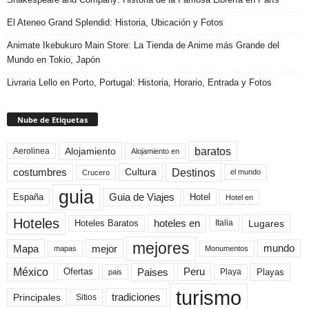
El Ateneo Grand Splendid: Historia, Ubicación y Fotos
Animate Ikebukuro Main Store: La Tienda de Anime más Grande del
Mundo en Tokio, Japón
Livraria Lello en Porto, Portugal: Historia, Horario, Entrada y Fotos
Nube de Etiquetas
baratos
Alojamiento
Aerolinea
Alojamiento en
Destinos
Cultura
costumbres
el mundo
Crucero
guia
Guia de Viajes
España
Hotel
Hotel en
Hoteles
Hoteles Baratos
hoteles en
Lugares
Italia
mejores
Mapa
mejor
mundo
mapas
Monumentos
México
Paises
Peru
Playa
Playas
Ofertas
pais
turismo
Principales
tradiciones
Sitios