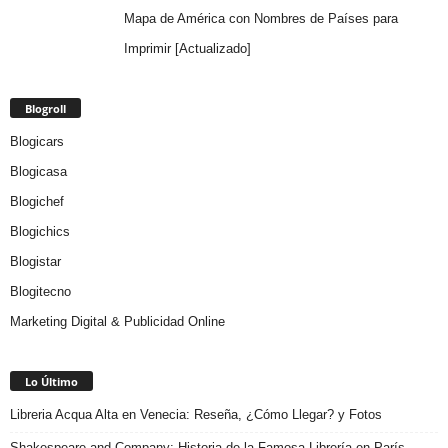
Mapa de América con Nombres de Países para
Imprimir [Actualizado]
Blogroll
Blogicars
Blogicasa
Blogichef
Blogichics
Blogistar
Blogitecno
Marketing Digital & Publicidad Online
Lo Último
Libreria Acqua Alta en Venecia: Reseña, ¿Cómo Llegar? y Fotos
Shakespeare and Company: Historia de la Famosa Librería en París