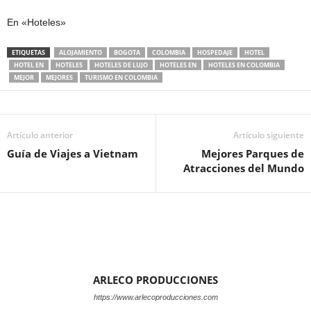
En «Hoteles»
ETIQUETAS
ALOJAMIENTO
BOGOTA
COLOMBIA
HOSPEDAJE
HOTEL
HOTEL EN
HOTELES
HOTELES DE LUJO
HOTELES EN
HOTELES EN COLOMBIA
MEJOR
MEJORES
TURISMO EN COLOMBIA
Artículo anterior
Artículo siguiente
Guía de Viajes a Vietnam
Mejores Parques de
Atracciones del Mundo
ARLECO PRODUCCIONES
https://www.arlecoproducciones.com