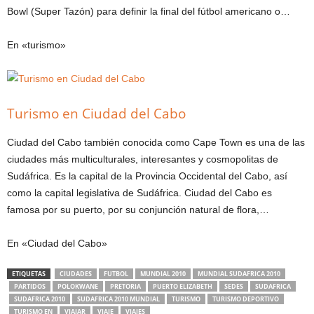
Bowl (Super Tazón) para definir la final del fútbol americano o…
En «turismo»
Turismo en Ciudad del Cabo
Ciudad del Cabo también conocida como Cape Town es una de las
ciudades más multiculturales, interesantes y cosmopolitas de
Sudáfrica. Es la capital de la Provincia Occidental del Cabo, así
como la capital legislativa de Sudáfrica. Ciudad del Cabo es
famosa por su puerto, por su conjunción natural de flora,…
En «Ciudad del Cabo»
ETIQUETAS
CIUDADES
FUTBOL
MUNDIAL 2010
MUNDIAL SUDAFRICA 2010
PARTIDOS
POLOKWANE
PRETORIA
PUERTO ELIZABETH
SEDES
SUDAFRICA
SUDAFRICA 2010
SUDAFRICA 2010 MUNDIAL
TURISMO
TURISMO DEPORTIVO
TURISMO EN
VIAJAR
VIAJE
VIAJES