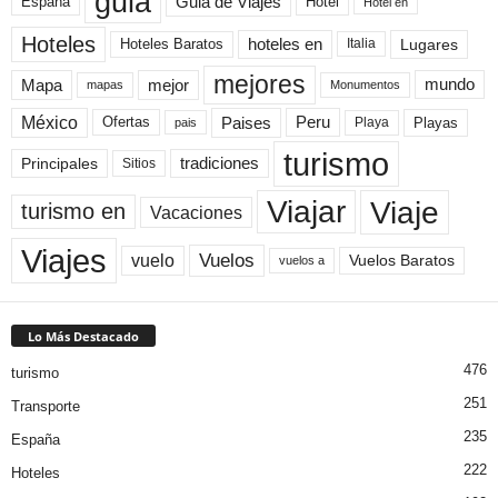
guia
Guia de Viajes
España
Hotel
Hotel en
Hoteles
Hoteles Baratos
hoteles en
Lugares
Italia
mejores
Mapa
mejor
mundo
mapas
Monumentos
México
Paises
Peru
Playa
Playas
Ofertas
pais
turismo
Principales
tradiciones
Sitios
Viaje
Viajar
turismo en
Vacaciones
Viajes
Vuelos
vuelo
Vuelos Baratos
vuelos a
Lo Más Destacado
476
turismo
251
Transporte
235
España
222
Hoteles