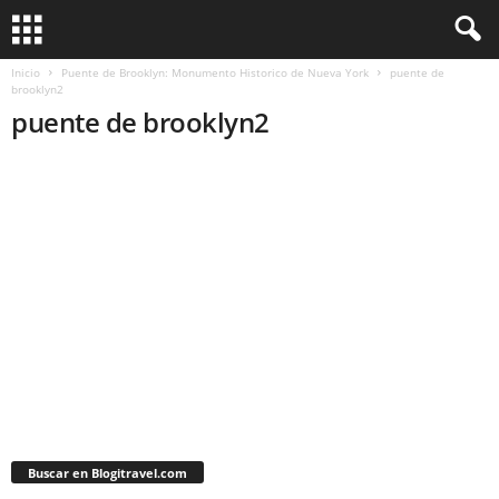
Inicio
Puente de Brooklyn: Monumento Historico de Nueva York
puente de
brooklyn2
puente de brooklyn2
Buscar en Blogitravel.com