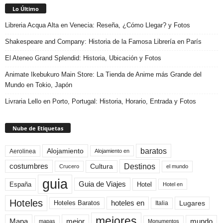
Lo Último
Libreria Acqua Alta en Venecia: Reseña, ¿Cómo Llegar? y Fotos
Shakespeare and Company: Historia de la Famosa Librería en París
El Ateneo Grand Splendid: Historia, Ubicación y Fotos
Animate Ikebukuro Main Store: La Tienda de Anime más Grande del
Mundo en Tokio, Japón
Livraria Lello en Porto, Portugal: Historia, Horario, Entrada y Fotos
Nube de Etiquetas
baratos
Alojamiento
Aerolinea
Alojamiento en
Destinos
Cultura
costumbres
el mundo
Crucero
guia
Guia de Viajes
España
Hotel
Hotel en
Hoteles
Hoteles Baratos
hoteles en
Lugares
Italia
mejores
Mapa
mejor
mundo
mapas
Monumentos