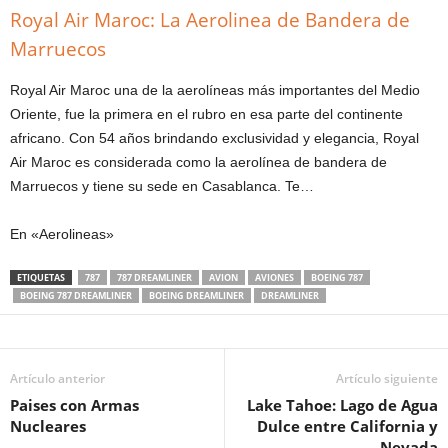
Royal Air Maroc: La Aerolinea de Bandera de
Marruecos
Royal Air Maroc una de la aerolíneas más importantes del Medio
Oriente, fue la primera en el rubro en esa parte del continente
africano. Con 54 años brindando exclusividad y elegancia, Royal
Air Maroc es considerada como la aerolínea de bandera de
Marruecos y tiene su sede en Casablanca. Te…
En «Aerolineas»
ETIQUETAS
787
787 DREAMLINER
AVION
AVIONES
BOEING 787
BOEING 787 DREAMLINER
BOEING DREAMLINER
DREAMLINER
Artículo anterior
Artículo siguiente
Paises con Armas
Lake Tahoe: Lago de Agua
Nucleares
Dulce entre California y
Nevada