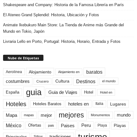
Shakespeare and Company: Historia de la Famosa Librería en París
El Ateneo Grand Splendid: Historia, Ubicación y Fotos
Animate Ikebukuro Main Store: La Tienda de Anime más Grande del
Mundo en Tokio, Japón
Livraria Lello en Porto, Portugal: Historia, Horario, Entrada y Fotos
Nube de Etiquetas
baratos
Alojamiento
Aerolinea
Alojamiento en
Destinos
Cultura
costumbres
el mundo
Crucero
guia
Guia de Viajes
España
Hotel
Hotel en
Hoteles
Hoteles Baratos
hoteles en
Lugares
Italia
mejores
Mapa
mejor
mundo
mapas
Monumentos
México
Paises
Peru
Playa
Playas
Ofertas
pais
turismo
Principales
tradiciones
Sitios