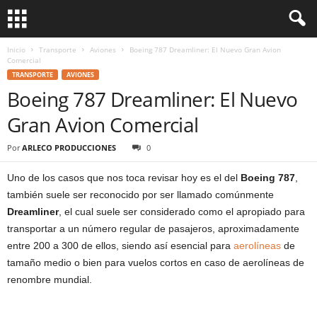
Inicio
Transporte
Aviones
Boeing 787 Dreamliner: El Nuevo Gran Avion
Comercial
TRANSPORTE
AVIONES
Boeing 787 Dreamliner: El Nuevo
Gran Avion Comercial
Por
ARLECO PRODUCCIONES
0
Uno de los casos que nos toca revisar hoy es el del
Boeing 787
,
también suele ser reconocido por ser llamado comúnmente
Dreamliner
, el cual suele ser considerado como el apropiado para
transportar a un número regular de pasajeros, aproximadamente
entre 200 a 300 de ellos, siendo así esencial para
aerolíneas
de
tamaño medio o bien para vuelos cortos en caso de aerolíneas de
renombre mundial.