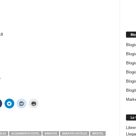
h
48
Blo
Blogi
Blogi
Blogi
Blogi
e
Blogi
Blogi
Marke
Lo 
Libre
ELES
ALOJAMIENTO HOTEL
BARATOS
BARATOS HOTELES
BRISTOL
Llega