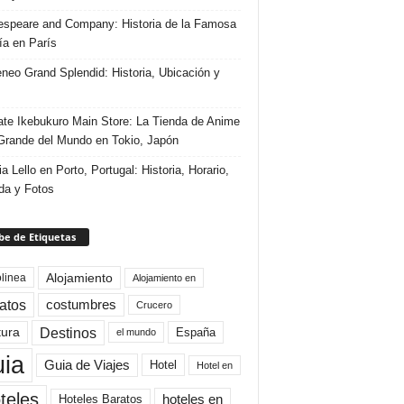
speare and Company: Historia de la Famosa
ría en París
eneo Grand Splendid: Historia, Ubicación y
te Ikebukuro Main Store: La Tienda de Anime
rande del Mundo en Tokio, Japón
ia Lello en Porto, Portugal: Historia, Horario,
da y Fotos
e de Etiquetas
Alojamiento
linea
Alojamiento en
atos
costumbres
Crucero
Destinos
tura
España
el mundo
uia
Guia de Viajes
Hotel
Hotel en
teles
Hoteles Baratos
hoteles en