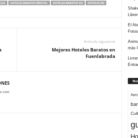
LES
HOTELES BARATOS BRISTOL
HOTELES BARATOS EN
HOTELES EN
Shake
Libre
El At
Fotos
Artículo siguiente
Anima
más G
a
Mejores Hoteles Baratos en
Fuenlabrada
Livrar
Entra
Nub
ONES
es.com
Aero
bar
Cul
g
Ho