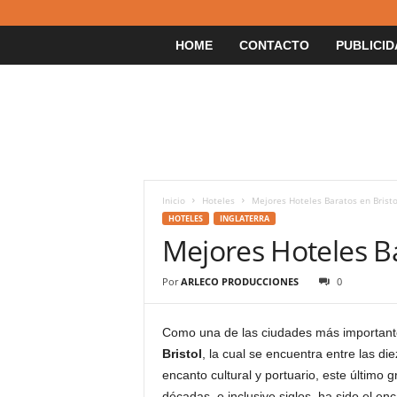
HOME
CONTACTO
PUBLICID
Inicio
Hoteles
Mejores Hoteles Baratos en Bristo
HOTELES
INGLATERRA
Mejores Hoteles Ba
Por
ARLECO PRODUCCIONES
0
Como una de las ciudades más important
Bristol
, la cual se encuentra entre las d
encanto cultural y portuario, este último
décadas, e inclusive siglos, ha sido el e