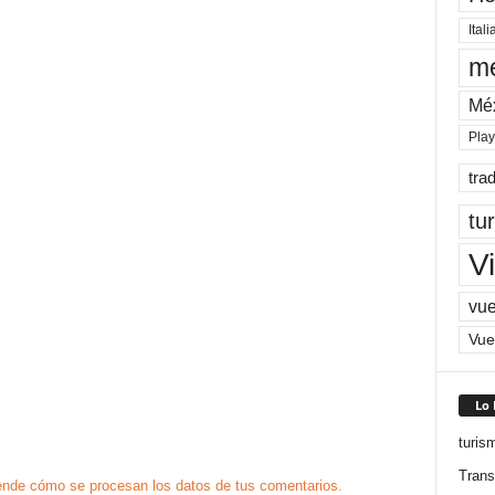
Itali
me
Mé
Pla
tra
tu
Vi
vue
Vue
Lo
turis
Trans
nde cómo se procesan los datos de tus comentarios.