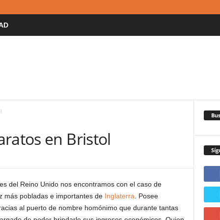
AD
l
Bus
ratos en Bristol
Síg
es del Reino Unido nos encontramos con el caso de
iez más pobladas e importantes de
Inglaterra
. Posee
 gracias al puerto de nombre homónimo que durante tantas
ncargado de poder brindarle sus ingresos económicos. Quien