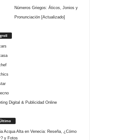
Números Griegos: Áticos, Jonios y
Pronunciación [Actualizado]
groll
cars
casa
chef
chics
star
tecno
ting Digital & Publicidad Online
Último
ria Acqua Alta en Venecia: Reseña, ¿Cómo
r? y Fotos