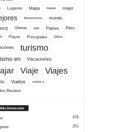
Mapa
mejor
Lugares
a
mapas
jores
mundo
Monumentos
xico
Paises
Peru
Ofertas
pais
Principales
ya
Playas
Sitios
turismo
diciones
rismo en
Vacaciones
Viajes
Viaje
ajar
Vuelos
lo
vuelos a
los Baratos
 Más Destacado
476
mo
251
porte