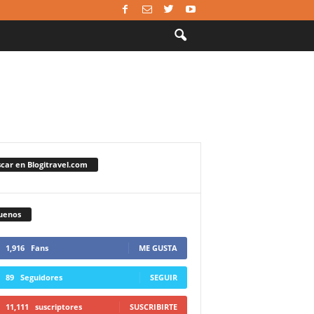
car en Blogitravel.com
uenos
1,916
Fans
ME GUSTA
89
Seguidores
SEGUIR
11,111
suscriptores
SUSCRIBIRTE