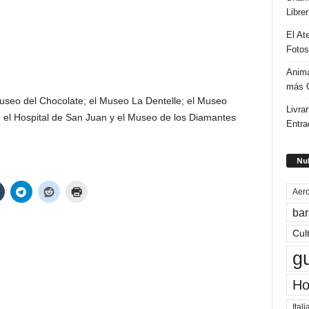
Libre
El At
Fotos
Anima
más G
eo del Chocolate; el Museo La Dentelle; el Museo
Livrar
 el Hospital de San Juan y el Museo de los Diamantes
Entra
Nub
Aero
bar
Cul
g
Ho
s
Itali