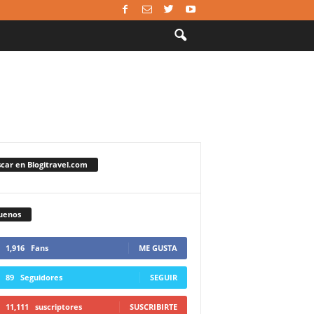
car en Blogitravel.com
uenos
1,916
Fans
ME GUSTA
89
Seguidores
SEGUIR
11,111
suscriptores
SUSCRIBIRTE