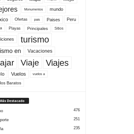
jores
mundo
Monumentos
xico
Paises
Peru
Ofertas
pais
Principales
ya
Playas
Sitios
turismo
diciones
rismo en
Vacaciones
Viajes
Viaje
ajar
Vuelos
lo
vuelos a
los Baratos
 Más Destacado
476
mo
251
porte
235
ña