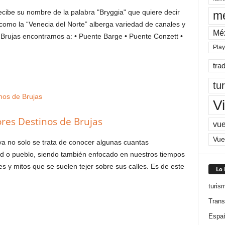
recibe su nombre de la palabra "Bryggia" que quiere decir
me
como la “Venecia del Norte” alberga variedad de canales y
Mé
e Brujas encontramos a: • Puente Barge • Puente Conzett •
Pla
tra
tu
Vi
ores Destinos de Brujas
vue
Vue
ya no solo se trata de conocer algunas cuantas
ad o pueblo, siendo también enfocado en nuestros tiempos
s y mitos que se suelen tejer sobre sus calles. Es de este
Lo
turis
Trans
Espa