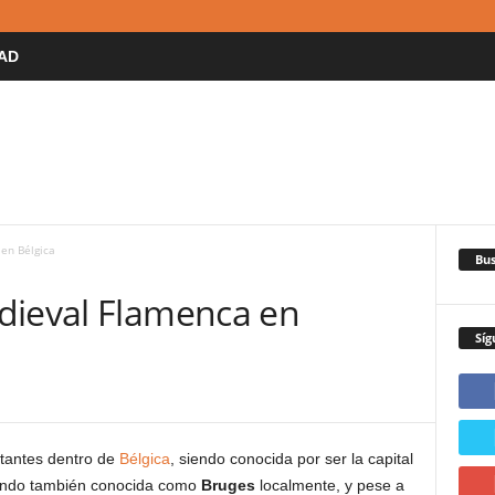
AD
en Bélgica
Bus
dieval Flamenca en
Síg
tantes dentro de
Bélgica
, siendo conocida por ser la capital
siendo también conocida como
Bruges
localmente, y pese a