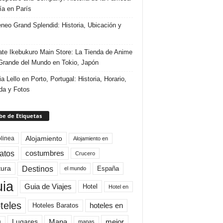
ría en París
eneo Grand Splendid: Historia, Ubicación y
te Ikebukuro Main Store: La Tienda de Anime
rande del Mundo en Tokio, Japón
ia Lello en Porto, Portugal: Historia, Horario,
da y Fotos
e de Etiquetas
Alojamiento
linea
Alojamiento en
atos
costumbres
Crucero
Destinos
tura
España
el mundo
uia
Guia de Viajes
Hotel
Hotel en
teles
Hoteles Baratos
hoteles en
Mapa
mejor
Lugares
a
mapas