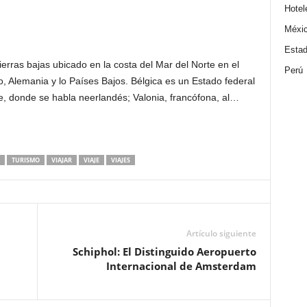
Hotel
Méxi
Estad
ierras bajas ubicado en la costa del Mar del Norte en el
Perú
, Alemania y lo Países Bajos. Bélgica es un Estado federal
rte, donde se habla neerlandés; Valonia, francófona, al…
TURISMO
VIAJAR
VIAJE
VIAJES
Artículo siguiente
Schiphol: El Distinguido Aeropuerto
Internacional de Amsterdam