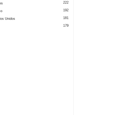
222
es
192
co
181
os Unidos
179