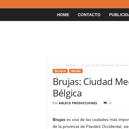
HOME
CONTACTO
PUBLICID
Inicio
Belgica
Brujas: Ciudad Medieval Flamenca 
BELGICA
BRUJAS
Brujas: Ciudad Me
Bélgica
Por
ARLECO PRODUCCIONES
0
Brujas
es una de las ciudades más impor
de la provincia de Flandes Occidental, 