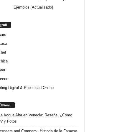
Ejemplos [Actualizado]
groll
cars
casa
chef
chics
star
tecno
ting Digital & Publicidad Online
Último
ria Acqua Alta en Venecia: Reseña, ¿Cómo
r? y Fotos
speare and Company: Historia de la Famosa