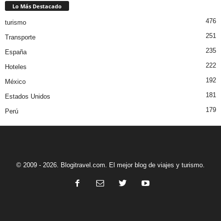
Lo Más Destacado
476
turismo
251
Transporte
235
España
222
Hoteles
192
México
181
Estados Unidos
179
Perú
© 2009 - 2026. Blogitravel.com. El mejor blog de viajes y turismo.