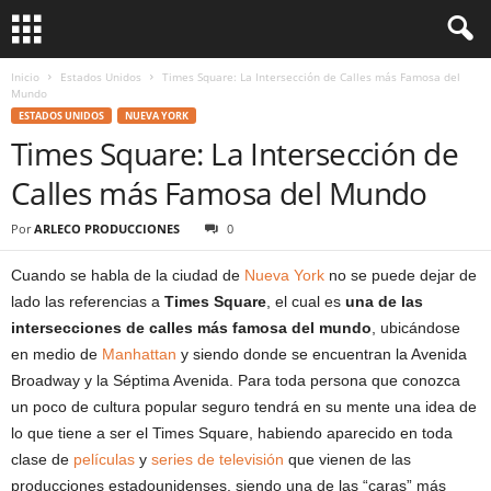
Inicio
Estados Unidos
Times Square: La Intersección de Calles más Famosa del
Mundo
ESTADOS UNIDOS
NUEVA YORK
Times Square: La Intersección de
Calles más Famosa del Mundo
Por
ARLECO PRODUCCIONES
0
Cuando se habla de la ciudad de
Nueva York
no se puede dejar de
lado las referencias a
Times Square
, el cual es
una de las
intersecciones de calles más famosa del mundo
, ubicándose
en medio de
Manhattan
y siendo donde se encuentran la Avenida
Broadway y la Séptima Avenida. Para toda persona que conozca
un poco de cultura popular seguro tendrá en su mente una idea de
lo que tiene a ser el Times Square, habiendo aparecido en toda
clase de
películas
y
series de televisión
que vienen de las
producciones estadounidenses, siendo una de las “caras” más