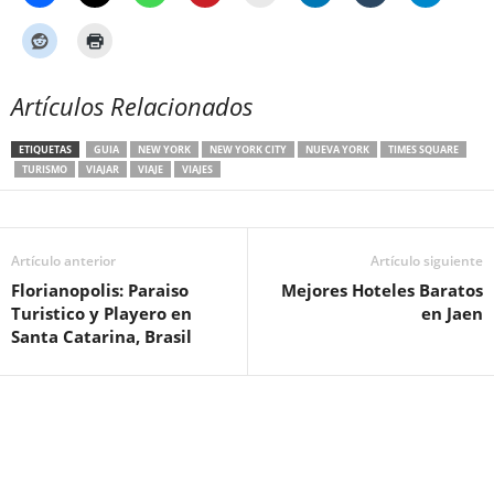
Artículos Relacionados
ETIQUETAS
GUIA
NEW YORK
NEW YORK CITY
NUEVA YORK
TIMES SQUARE
TURISMO
VIAJAR
VIAJE
VIAJES
Artículo anterior
Artículo siguiente
Florianopolis: Paraiso
Mejores Hoteles Baratos
Turistico y Playero en
en Jaen
Santa Catarina, Brasil