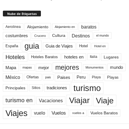
Nube de Etiquetas
baratos
Alojamiento
Aerolinea
Alojamiento en
Destinos
Cultura
costumbres
el mundo
Crucero
guia
Guia de Viajes
España
Hotel
Hotel en
Hoteles
Hoteles Baratos
hoteles en
Lugares
Italia
mejores
Mapa
mejor
mundo
mapas
Monumentos
México
Paises
Peru
Playa
Playas
Ofertas
pais
turismo
Principales
tradiciones
Sitios
Viaje
Viajar
turismo en
Vacaciones
Viajes
Vuelos
vuelo
Vuelos Baratos
vuelos a