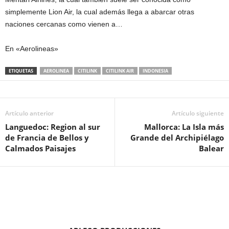
simplemente Lion Air, la cual además llega a abarcar otras
naciones cercanas como vienen a…
En «Aerolineas»
ETIQUETAS
AEROLINEA
CITILINK
CITILINK AIR
INDONESIA
Artículo anterior
Artículo siguiente
Languedoc: Region al sur
Mallorca: La Isla más
de Francia de Bellos y
Grande del Archipiélago
Calmados Paisajes
Balear