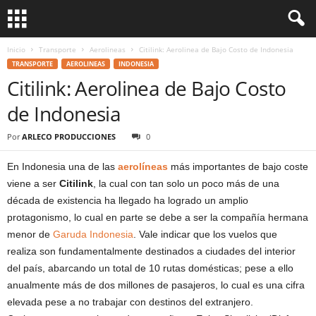
Inicio
Transporte
Aerolineas
Citilink: Aerolinea de Bajo Costo de Indonesia
TRANSPORTE
AEROLINEAS
INDONESIA
Citilink: Aerolinea de Bajo Costo
de Indonesia
Por
ARLECO PRODUCCIONES
0
En Indonesia una de las
aerolíneas
más importantes de bajo coste
viene a ser
Citilink
, la cual con tan solo un poco más de una
década de existencia ha llegado ha logrado un amplio
protagonismo, lo cual en parte se debe a ser la compañía hermana
menor de
Garuda Indonesia
. Vale indicar que los vuelos que
realiza son fundamentalmente destinados a ciudades del interior
del país, abarcando un total de 10 rutas domésticas; pese a ello
anualmente más de dos millones de pasajeros, lo cual es una cifra
elevada pese a no trabajar con destinos del extranjero.