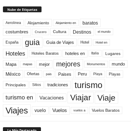
Nube de Etiquetas
baratos
Alojamiento
Aerolinea
Alojamiento en
Destinos
Cultura
costumbres
el mundo
Crucero
guia
Guia de Viajes
España
Hotel
Hotel en
Hoteles
Hoteles Baratos
hoteles en
Lugares
Italia
mejores
Mapa
mejor
mundo
mapas
Monumentos
México
Paises
Peru
Playa
Playas
Ofertas
pais
turismo
Principales
tradiciones
Sitios
Viaje
Viajar
turismo en
Vacaciones
Viajes
Vuelos
vuelo
Vuelos Baratos
vuelos a
Lo Más Destacado