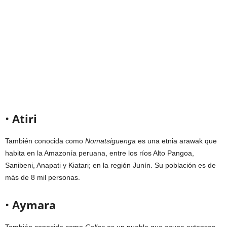
•
Atiri
También conocida como
Nomatsiguenga
es una etnia arawak que
habita en la Amazonía peruana, entre los ríos Alto Pangoa,
Sanibeni, Anapati y Kiatari; en la región Junín. Su población es de
más de 8 mil personas.
•
Aymara
También conocido como
Collas
es un pueblo que ocupa extensos