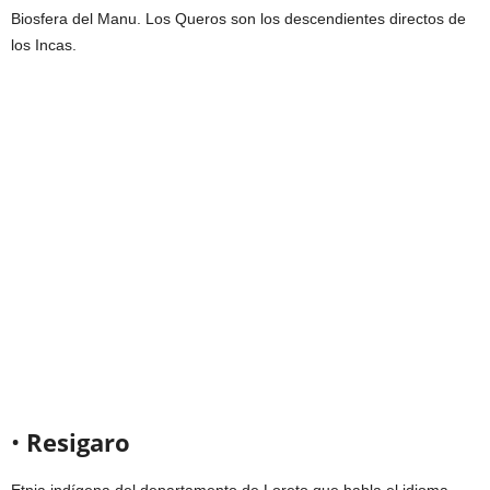
Biosfera del Manu. Los Queros son los descendientes directos de
los Incas.
•
Resigaro
Etnia indígena del departamento de Loreto que habla el idioma