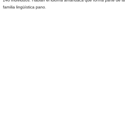
240 individuos. Hablan el idioma amahuaca que forma parte de la
familia lingüística pano.