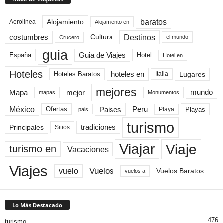
baratos
Alojamiento
Aerolinea
Alojamiento en
Destinos
Cultura
costumbres
el mundo
Crucero
guia
Guia de Viajes
España
Hotel
Hotel en
Hoteles
Hoteles Baratos
hoteles en
Lugares
Italia
mejores
Mapa
mejor
mundo
mapas
Monumentos
México
Paises
Peru
Playa
Playas
Ofertas
pais
turismo
Principales
tradiciones
Sitios
Viaje
Viajar
turismo en
Vacaciones
Viajes
Vuelos
vuelo
Vuelos Baratos
vuelos a
Lo Más Destacado
476
turismo