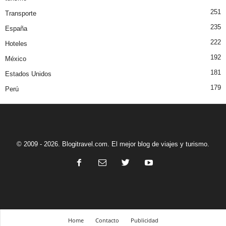
251
Transporte
235
España
222
Hoteles
192
México
181
Estados Unidos
179
Perú
© 2009 - 2026. Blogitravel.com. El mejor blog de viajes y turismo.
Home
Contacto
Publicidad