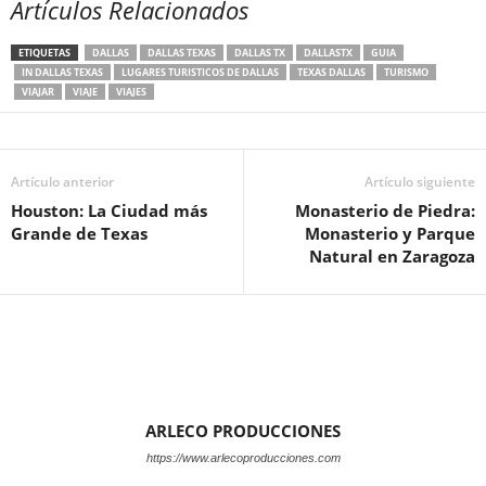
Artículos Relacionados
ETIQUETAS
DALLAS
DALLAS TEXAS
DALLAS TX
DALLASTX
GUIA
IN DALLAS TEXAS
LUGARES TURISTICOS DE DALLAS
TEXAS DALLAS
TURISMO
VIAJAR
VIAJE
VIAJES
Artículo anterior
Artículo siguiente
Houston: La Ciudad más
Monasterio de Piedra:
Grande de Texas
Monasterio y Parque
Natural en Zaragoza
ARLECO PRODUCCIONES
https://www.arlecoproducciones.com