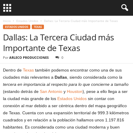
Inicio
Estados Unidos
Dallas: La Tercera Ciudad más Importante de Texas
ESTADOS UNIDOS
TEXAS
Dallas: La Tercera Ciudad más
Importante de Texas
Por
ARLECO PRODUCCIONES
0
Dentro de
Texas
también podemos encontrar como una de sus
ciudades más relevantes a
Dallas
, siendo considerada como
la
tercera en importancia al respecto para lo que concierne a tamaño
(estando detrás de
San Antonio
y
Houston
), pese a ello llega a ser
la ciudad más grande de los
Estados Unidos
sin contar con
conexión al mar debido a ser céntrica dentro del mapa geográfico
de Texas. Cuenta con una expansión territorial de 999.3 kilómetros
cuadrados y en relación a la población hallamos unos 1.197.816
habitantes. Es considerada como una ciudad moderna y buen